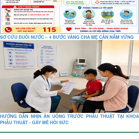
SƠ CỨU ĐUỐI NƯỚC – 4 BƯỚC VÀNG CHA MẸ CẦN NẮM VỮNG
HƯỚNG DẪN NHỊN ĂN UỐNG TRƯỚC PHẪU THUẬT TẠI KHOA
PHẪU THUẬT - GÂY MÊ HỒI SỨC