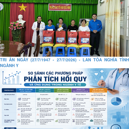
TRI ÂN NGÀY (27/7/1947 - 27/7/2026) - LAN TỎA NGHĨA TÌNH
NGÀNH Y