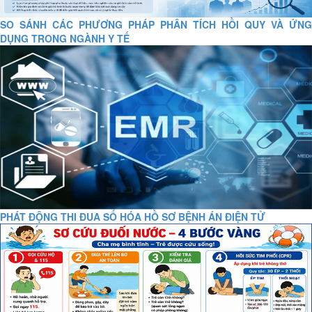
SO SÁNH CÁC PHƯƠNG PHÁP PHÂN TÍCH HỒI QUY VÀ ỨNG
DỤNG TRONG NGÀNH Y TẾ
PHÁT ĐỘNG THI ĐUA SỐ HÓA HỒ SƠ BỆNH ÁN ĐIỆN TỬ