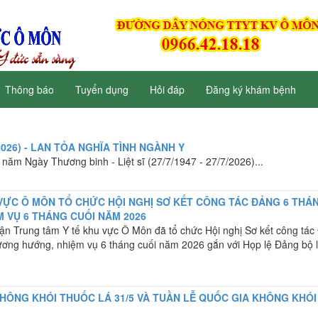
Thông báo
Tuyển dụng
Hỏi đáp
Đăng ký khám bệnh
7/2026) - LAN TỎA NGHĨA TÌNH NGÀNH Y
năm Ngày Thương binh - Liệt sĩ (27/7/1947 - 27/7/2026)...
VỰC Ô MÔN TỔ CHỨC HỘI NGHỊ SƠ KẾT CÔNG TÁC ĐẢNG 6 THÁ
M VỤ 6 THÁNG CUỐI NĂM 2026
ận Trung tâm Y tế khu vực Ô Môn đã tổ chức Hội nghị Sơ kết công tác
hương hướng, nhiệm vụ 6 tháng cuối năm 2026 gắn với Họp lệ Đảng bộ 
HÔNG KHÓI THUỐC LÁ 31/5 VÀ TUẦN LỄ QUỐC GIA KHÔNG KHÓI