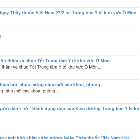
gày Thầy thuốc Việt Nam 27/2 tại Trung tâm Y tế khu vực Ô Môn
ề
n thăm và chúc Tết Trung tâm Y tế khu vực Ô Môn
thăm và chúc Tết Trung tâm Y tế khu vực Ô Môn...
thăm hỏi, chúc mừng năm mới các khoa, phòng
g năm mới các khoa, phòng...
 người đánh rơi - Hành động đẹp của Điều dưỡng Trung tâm Y tế k
àn cảnh khó khăn chào mừng Ngày Thầy thuốc Việt Nam 27/2