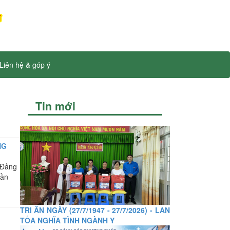
Liên hệ & góp ý
Tin mới
NG
 Đảng
lần
TRI ÂN NGÀY (27/7/1947 - 27/7/2026) - LAN
TỎA NGHĨA TÌNH NGÀNH Y