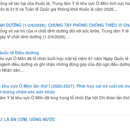
ng về tác hại của thuốc lá, Trung tâm Y tế khu vực Ô Môn tích cực h
ốc lá 31/5 và Tuần lễ Quốc gia Không khói thuốc lá năm 2026....
H DƯỠNG (1-2/6/2026): CHUNG TAY PHÒNG CHỐNG THIẾU VI CH
g về vai trò của vi chất dinh dưỡng đối với sức khỏe, Trung tâm Y tế
y Vi chất dinh dưỡng (1-2/6/2026)....
Quốc tế Điều dưỡng
khu vực Ô Môn đã tổ chức buổi họp mặt kỷ niệm 61 năm Ngày Quốc tế
 ngành điều dưỡng và ghi nhận những đóng góp của đội ngũ điều dưỡn
 Nhân dân....
 khu vực Ô Môn lần thứ I (2025-2027): Phát huy vai trò tuổi trẻ tr
ất lượng chăm sóc sức khỏe
âm Y tế khu vực Ô Môn đã long trọng tổ chức Đại hội Chi đoàn lần thứ 
Ư LÀ ĂN CƠM, UỐNG NƯỚC