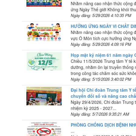
Nhằm nâng cao nhận thức cộng đồ
ứng Ngày Thế giới Không khói thu
Ngày đăng: 5/29/2026 4:10:35 PM
HƯỞNG ỨNG NGÀY VI CHẤT DIN
Nhằm nâng cao nhận thức cộng đồn
vực Ô Môn tích cực hưởng ứng Ngà
Ngày đăng: 5/29/2026 4:09:16 PM
Họp mặt kỷ niệm 61 năm ngày 
Chiều 11/5/2026 Trung tâm Y tế 
dưỡng, nhằm ôn lại truyền thống
trong công tác chăm sóc sức khỏe
Ngày đăng: 5/15/2026 3:40:02 PM
Đại hội Chi đoàn Trung tâm Y tế
chuyển đổi số và nâng cao ch
Ngày 29/4/2026, Chi đoàn Trung t
nhiệm kỳ 2025 - 2027...
Ngày đăng: 5/7/2026 9:35:21 AM
PHÒNG CHỐNG DỊCH BỆNH NH
...