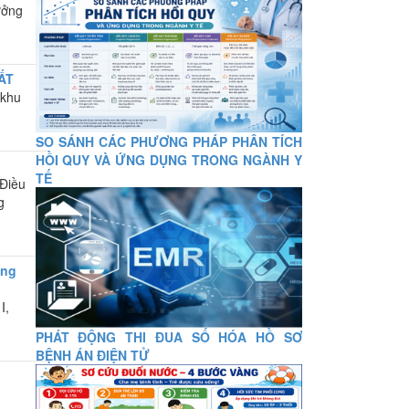
ưởng
ẤT
 khu
SO SÁNH CÁC PHƯƠNG PHÁP PHÂN TÍCH
HỒI QUY VÀ ỨNG DỤNG TRONG NGÀNH Y
TẾ
 Điều
g
ong
I,
PHÁT ĐỘNG THI ĐUA SỐ HÓA HỒ SƠ
BỆNH ÁN ĐIỆN TỬ