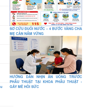
SƠ CỨU ĐUỐI NƯỚC – 4 BƯỚC VÀNG CHA
MẸ CẦN NẮM VỮNG
HƯỚNG DẪN NHỊN ĂN UỐNG TRƯỚC
PHẪU THUẬT TẠI KHOA PHẪU THUẬT -
GÂY MÊ HỒI SỨC
hu