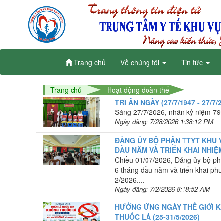
Trang chủ
Về chúng tôi
Tin tức
Trang chủ
Hoạt động đoàn thể
TRI ÂN NGÀY (27/7/1947 - 27/
Sáng 27/7/2026, nhân kỷ niệm 79 
Ngày đăng: 7/28/2026 1:38:12 PM
ĐẢNG ỦY BỘ PHẬN TTYT KHU 
ĐẦU NĂM VÀ TRIỂN KHAI NHIỆ
Chiều 01/07/2026, Đảng ủy bộ ph
6 tháng đầu năm và triển khai p
2/2026....
Ngày đăng: 7/2/2026 8:18:52 AM
HƯỞNG ỨNG NGÀY THẾ GIỚI K
THUỐC LÁ (25-31/5/2026)