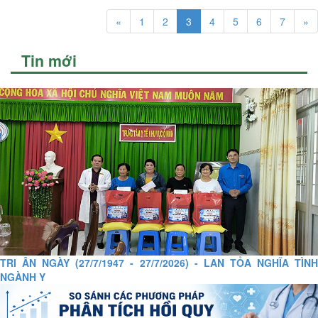
«
1
2
3
4
5
6
7
»
Tin mới
TRI ÂN NGÀY (27/7/1947 - 27/7/2026) - LAN TỎA NGHĨA TÌNH
NGÀNH Y