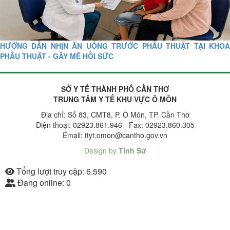
HƯỚNG DẪN NHỊN ĂN UỐNG TRƯỚC PHẪU THUẬT TẠI KHOA
PHẪU THUẬT - GÂY MÊ HỒI SỨC
SỞ Y TẾ THÀNH PHỐ CẦN THƠ
TRUNG TÂM Y TẾ KHU VỰC Ô MÔN
Địa chỉ: Số 83, CMT8, P. Ô Môn, TP. Cần Thơ
Điện thoại: 02923.861.946 - Fax: 02923.860.305
Email: ttyt.omon@cantho.gov.vn
Design by
Tính Sử
Tổng lượt truy cập:
6.590
Đang online:
0