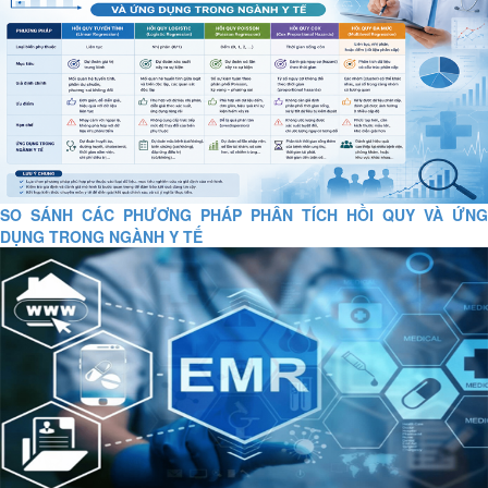
SO SÁNH CÁC PHƯƠNG PHÁP PHÂN TÍCH HỒI QUY VÀ ỨNG
DỤNG TRONG NGÀNH Y TẾ