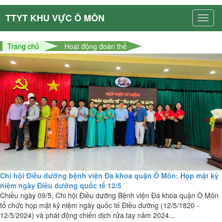
TTYT KHU VỰC Ô MÔN
Trang chủ
Hoạt động đoàn thể
Chi hội Điều dưỡng bệnh viện Đa khoa quận Ô Môn: Họp mặt kỷ
niệm ngày Điều dưỡng quốc tế 12/5
Chiều ngày 09/5, Chi hội Điều dưỡng Bệnh viện Đa khoa quận Ô Môn
tổ chức họp mặt kỷ niệm ngày quốc tế Điều dưỡng (12/5/1820 -
12/5/2024) và phát động chiến dịch rửa tay năm 2024...