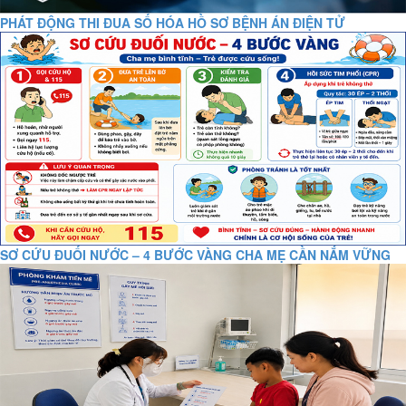
PHÁT ĐỘNG THI ĐUA SỐ HÓA HỒ SƠ BỆNH ÁN ĐIỆN TỬ
SƠ CỨU ĐUỐI NƯỚC – 4 BƯỚC VÀNG CHA MẸ CẦN NẮM VỮNG