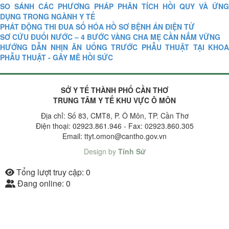
SO SÁNH CÁC PHƯƠNG PHÁP PHÂN TÍCH HỒI QUY VÀ ỨNG
DỤNG TRONG NGÀNH Y TẾ
PHÁT ĐỘNG THI ĐUA SỐ HÓA HỒ SƠ BỆNH ÁN ĐIỆN TỬ
SƠ CỨU ĐUỐI NƯỚC – 4 BƯỚC VÀNG CHA MẸ CẦN NẮM VỮNG
HƯỚNG DẪN NHỊN ĂN UỐNG TRƯỚC PHẪU THUẬT TẠI KHOA
PHẪU THUẬT - GÂY MÊ HỒI SỨC
SỞ Y TẾ THÀNH PHỐ CẦN THƠ
TRUNG TÂM Y TẾ KHU VỰC Ô MÔN
Địa chỉ: Số 83, CMT8, P. Ô Môn, TP. Cần Thơ
Điện thoại: 02923.861.946 - Fax: 02923.860.305
Email: ttyt.omon@cantho.gov.vn
Design by
Tính Sử
Tổng lượt truy cập:
0
Đang online:
0