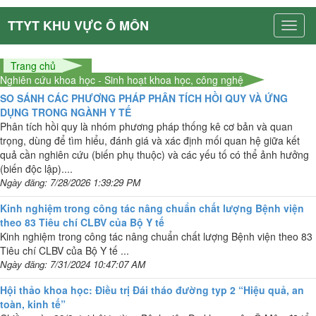
TTYT KHU VỰC Ô MÔN
Trang chủ
Nghiên cứu khoa học - Sinh hoạt khoa học, công nghệ
SO SÁNH CÁC PHƯƠNG PHÁP PHÂN TÍCH HỒI QUY VÀ ỨNG
DỤNG TRONG NGÀNH Y TẾ
Phân tích hồi quy là nhóm phương pháp thống kê cơ bản và quan
trọng, dùng để tìm hiểu, đánh giá và xác định mối quan hệ giữa kết
quả cần nghiên cứu (biến phụ thuộc) và các yếu tố có thể ảnh hưởng
(biến độc lập)....
Ngày đăng: 7/28/2026 1:39:29 PM
Kinh nghiệm trong công tác nâng chuẩn chất lượng Bệnh viện
theo 83 Tiêu chí CLBV của Bộ Y tế
Kinh nghiệm trong công tác nâng chuẩn chất lượng Bệnh viện theo 83
Tiêu chí CLBV của Bộ Y tế ...
Ngày đăng: 7/31/2024 10:47:07 AM
Hội thảo khoa học: Điều trị Đái tháo đường typ 2 “Hiệu quả, an
toàn, kinh tế”