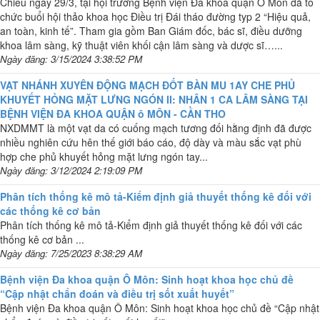
Chiều ngày 29/3, tại hội trường Bệnh viện Đa khoa quận Ô Môn đã tổ
chức buổi hội thảo khoa học Điều trị Đái tháo đường typ 2 “Hiệu quả,
an toàn, kinh tế”. Tham gia gồm Ban Giám đốc, bác sĩ, điều dưỡng
khoa lâm sàng, kỹ thuật viên khối cận lâm sàng và dược sĩ…...
Ngày đăng: 3/15/2024 3:38:52 PM
VẠT NHÁNH XUYÊN ĐỘNG MẠCH ĐỐT BÀN MU 1AY CHE PHỦ
KHUYẾT HỎNG MẶT LƯNG NGÓN II: NHÂN 1 CA LÂM SÀNG TẠI
BỆNH VIỆN ĐA KHOA QUẬN ô MÔN - CẦN THO
NXDMMT là một vạt da có cuống mạch tương đối hằng định đã được
nhiều nghiên cứu hên thế giới báo cáo, độ dày và màu sắc vạt phù
hợp che phủ khuyết hỏng mặt lưng ngón tay...
Ngày đăng: 3/12/2024 2:19:09 PM
Phân tích thống kê mô tả-Kiểm định giả thuyết thống kê đối với
các thống kê cơ bản
Phân tích thống kê mô tả-Kiểm định giả thuyết thống kê đối với các
thống kê cơ bản ...
Ngày đăng: 7/25/2023 8:38:29 AM
Bệnh viện Đa khoa quận Ô Môn: Sinh hoạt khoa học chủ đề
“Cập nhật chẩn đoán và điều trị sốt xuất huyết”
Bệnh viện Đa khoa quận Ô Môn: Sinh hoạt khoa học chủ đề “Cập nhật