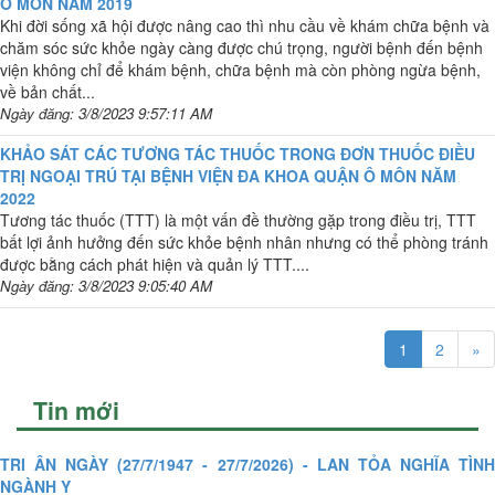
Ô MÔN NĂM 2019
Khi đời sống xã hội được nâng cao thì nhu cầu về khám chữa bệnh và
chăm sóc sức khỏe ngày càng được chú trọng, người bệnh đến bệnh
viện không chỉ để khám bệnh, chữa bệnh mà còn phòng ngừa bệnh,
về bản chất...
Ngày đăng: 3/8/2023 9:57:11 AM
KHẢO SÁT CÁC TƯƠNG TÁC THUỐC TRONG ĐƠN THUỐC ĐIỀU
TRỊ NGOẠI TRÚ TẠI BỆNH VIỆN ĐA KHOA QUẬN Ô MÔN NĂM
2022
Tương tác thuốc (TTT) là một vấn đề thường gặp trong điều trị, TTT
bất lợi ảnh hưởng đến sức khỏe bệnh nhân nhưng có thể phòng tránh
được bằng cách phát hiện và quản lý TTT....
Ngày đăng: 3/8/2023 9:05:40 AM
1
2
»
Tin mới
TRI ÂN NGÀY (27/7/1947 - 27/7/2026) - LAN TỎA NGHĨA TÌNH
NGÀNH Y