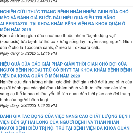
Ngày đăng: 3/9/2023 3:44:03 PM
NGHIÊN CỨU THỰC TRẠNG BỆNH NHÂN NHIỄM GIUN ĐŨA CHÓ
MÈO VÀ ĐÁNH GIÁ BƯỚC ĐẦU HIỆU QUẢ ĐIỀU TRỊ BẰNG
ALBENDAZOL TẠI KHOA KHÁM BỆNH VIỆN ĐA KHOA QUẬN Ô
MÔN NĂM 2019
Bệnh ấu trùng giun đũa chó/mèo thuộc nhóm “bệnh động vật”
(zoonosis) tức bệnh từ thú có xương sống lây truyền sang người. Giun
đũa ở chó là Toxocara canis, ở mèo là Toxocara cati...
Ngày đăng: 3/9/2023 3:12:16 PM
HIỆU QUẢ CỦA CÁC GIẢI PHÁP GIẢM THỜI GIAN CHỜ ĐỢI CỦA
NGƯỜI BỆNH NGOẠI TRÚ CÓ BHYT TẠI KHOA KHÁM BỆNH BỆNH
VIỆN ĐA KHOA QUẬN Ô MÔN NĂM 2020
Nghiên cứu định lượng nhằm xác định thời gian chờ đợi trung bình của
người bệnh qua các giai đoạn khám bệnh và thực hiện các cận lâm
sàng cụ thể là bao nhiêu, yếu tố liên quan đến thời gian chờ đợi trung
bình của người bệnh là gì...
Ngày đăng: 3/9/2023 1:46:00 PM
ĐÁNH GIÁ TÁC ĐỘNG CỦA VIỆC NÂNG CAO CHẤT LƯỢNG BỆNH
VIỆN ĐẾN SỰ HÀI LÒNG CỦA NGƯỜI BỆNH VÀ THÂN NHÂN
NGƯỜI BỆNH ĐIỀU TRỊ NỘI TRÚ TẠI BỆNH VIỆN ĐA KHOA QUẬN