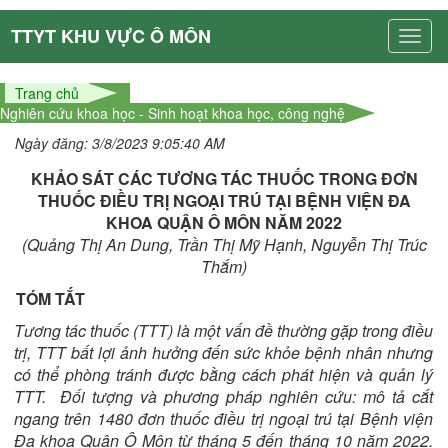
TTYT KHU VỰC Ô MÔN
Trang chủ
Nghiên cứu khoa học - Sinh hoạt khoa học, công nghệ
Ngày đăng: 3/8/2023 9:05:40 AM
KHẢO SÁT CÁC TƯƠNG TÁC THUỐC
TRONG ĐƠN
THUỐC ĐIỀU TRỊ NGOẠI TRÚ
TẠI BỆNH VIỆN ĐA
KHOA QUẬN Ô MÔN NĂM 2022
(Quảng Thị An Dung, Trần Thị Mỹ Hạnh, Nguyễn Thị Trúc
Thắm)
TÓM TẮT
Tương tác thuốc (TTT) là một vấn đề thường gặp trong điều
trị, TTT bất lợi ảnh hưởng đến sức khỏe bệnh nhân nhưng
có thể phòng tránh được bằng cách phát hiện và quản lý
TTT. Đối tượng và phương pháp nghiên cứu: mô tả cắt
ngang trên 1480 đơn thuốc điều trị ngoại trú tại Bệnh viện
Đa khoa Quận Ô Môn từ tháng 5 đến tháng 10 năm 2022.