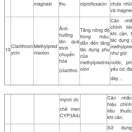
magnesi
thu
ciprofloxacin
chứa nhô
và magne
Cân nhắ
chỉnh li
Ảnh
Tăng nồng độ
khi cần, 
hưởng
trong máu,
tác dụng
lên quá
dẫn đến tăng
Clarithrom
Methylpred
methylpre
trình
10
tác dụng phụ
ycin
nisolon
như giữ
chuyển
của
hóa
methylprednis
nước, ph
olon
yếu cơ, đ
(clarithro
dày…
Cân nhắc
mycin ức
hiệu chỉnh
chế men
liều thuốc
CYP3A4)
khi cần.
Sử dụng