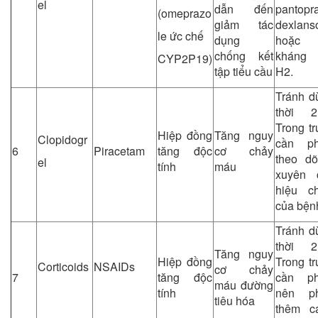
el
dẫn đến
pantopra
(omeprazo
giảm tác
dexlans
le ức chế
dụng
hoặc
chống kết
kháng 
CYP2P19)
tập tiểu cầu
H2.
Tránh d
thời 2
Trong t
Hiệp đồng
Tăng nguy
Clopidogr
cần ph
6
Piracetam
tăng độc
cơ chảy
theo dõ
el
tính
máu
xuyên 
hiệu c
của bện
Tránh d
thời 2
Tăng nguy
Hiệp đồng
Trong t
Corticoids
NSAIDs
cơ chảy
7
tăng độc
cần ph
máu đường
tính
nên p
tiêu hóa
thêm c