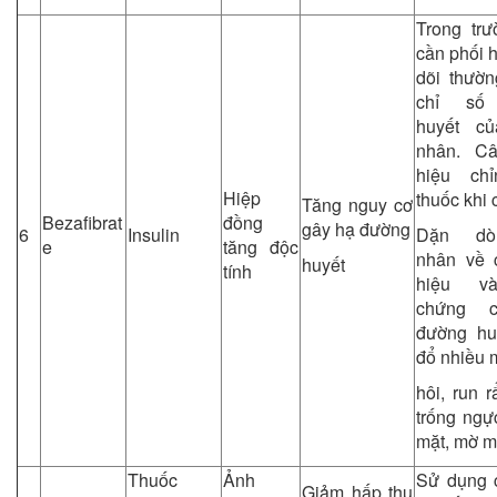
Trong tr
cần phối h
dõi thườ
chỉ số
huyết c
nhân. C
hiệu chỉ
Hiệp
thuốc khi 
Tăng nguy cơ
Bezafibrat
đồng
gây hạ đường
6
Insulin
Dặn dò
e
tăng độc
nhân về 
huyết
tính
hiệu và
chứng 
đường hu
đổ nhiều 
hôi, run r
trống ngự
mặt, mờ 
Thuốc
Ảnh
Sử dụng c
Giảm hấp thu