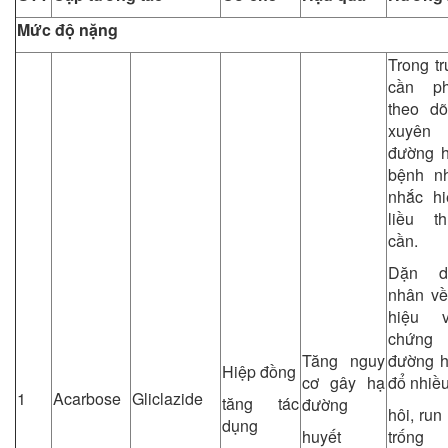
Mức độ nặng
Trong t
cần ph
theo dõ
xuyên
đường h
bệnh n
nhắc hi
liều t
cần.
Dặn d
nhân về
hiệu v
chứng
Tăng nguy
đường h
Hiệp đồng
cơ gây hạ
đổ nhiề
1
Acarbose
Gliclazide
tăng tác
đường
hôi, run
dụng
huyết
trống