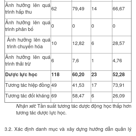
Ảnh hưởng lên quá
62
79,49
14
66,67
trình hấp thu
Ảnh hưởng lên quá
0
0
0
0
trình phân bố
Ảnh hưởng lên quá
10
12,82
6
28,57
trình chuyển hóa
Ảnh hưởng lên quá
6
7,6
1
4,76
trình thải trừ
Dược lực học
118
60,20
23
52,28
Tương tác hiệp đồng
49
41,53
17
73,91
Tương tác đối kháng
69
58,47
6
26,09
Nhận xét:
Tần suất tương tác dược động học thấp hơn
tương tác dược lực học.
3.2. Xác định danh mục và xây dựng hướng dẫn quản lý