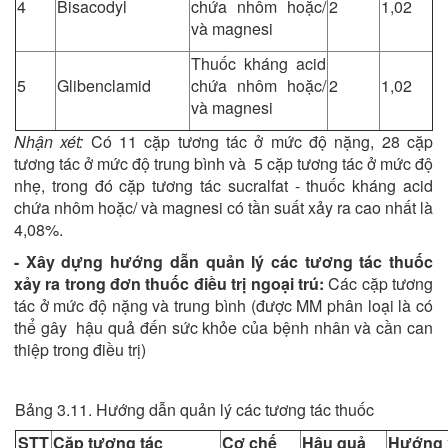
4
Bisacodyl
chứa nhôm hoặc/
2
1,02
và magnesi
Thuốc kháng acid
5
Glibenclamid
chứa nhôm hoặc/
2
1,02
và magnesi
Nhận xét:
Có 11 cặp tương tác ở mức độ nặng, 28 cặp
tương tác ở mức độ trung bình và 5 cặp tương tác ở mức độ
nhẹ, trong đó cặp tương tác sucralfat - thuốc kháng acid
chứa nhôm hoặc/ và magnesi có tần suất xảy ra cao nhất là
4,08%.
- Xây dựng hướng dẫn quản lý các tương tác thuốc
xảy ra trong đơn thuốc điều trị ngoại trú:
Các cặp tương
tác ở mức độ nặng và trung bình (được MM phân loại là có
thể gây hậu quả đến sức khỏe của bệnh nhân và cần can
thiệp trong điều trị)
Bảng 3.11. Hướng dẫn quản lý các tương tác thuốc
STT
Cặp tương tác
Cơ chế
Hậu quả
Hướng x