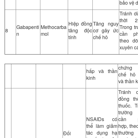
bảo vệ d
Tránh d
thời 2
Hiệp đồng
Tăng nguy
Gabapenti
Methocarba
Trong t
8
tăng độc
cơ gây ức
n
mol
cần ph
tính
chế hô
theo dõ
xuyên cá
chứng
hấp và thần
chế hô
kinh
và thần 
Tránh 
đồng th
thuốc. T
trường
NSAIDs có
cần p
thể làm giảm
hợp, the
tác dụng hạ
thường
Đối