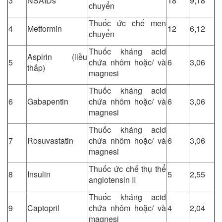
3
NSAIDs
18
9,18
chuyển
Thuốc ức chế men
4
Metformin
12
6,12
chuyển
Thuốc kháng acid
Aspirin (liều
5
chứa nhôm hoặc/ và
6
3,06
thấp)
magnesi
Thuốc kháng acid
6
Gabapentin
chứa nhôm hoặc/ và
6
3,06
magnesi
Thuốc kháng acid
7
Rosuvastatin
chứa nhôm hoặc/ và
6
3,06
magnesi
Thuốc ức chế thụ thể
8
Insulin
5
2,55
angiotensin II
Thuốc kháng acid
9
Captopril
chứa nhôm hoặc/ và
4
2,04
magnesi