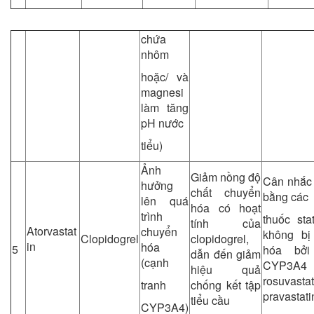
chứa
nhôm
hoặc/ và
magnesi
làm tăng
pH nước
tiểu)
Ảnh
Giảm nồng độ
Cân nhắc 
hưởng
chất chuyển
bằng các
lên quá
hóa có hoạt
trình
thuốc sta
tính của
Atorvastat
chuyển
không bị
Clopidogrel
clopidogrel,
in
hóa
5
hóa bởi
dẫn đến giảm
(cạnh
CYP3A
hiệu quả
rosuvastat
tranh
chống kết tập
pravastat
tiểu cầu
CYP3A4)