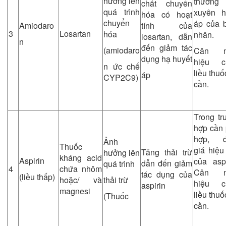
hưởng lên
thường
chất chuyển
quá trình
xuyên h
hóa có hoạt
chuyển
áp của 
Amiodaro
tính của
3
Losartan
hóa
nhân.
losartan, dẫn
n
đến giảm tác
(amiodaro
Cân n
dụng hạ huyết
hiệu c
n ức chế
liều thuố
áp
CYP2C9)
cần.
Trong tr
hợp cần 
hợp, đ
Ảnh
Thuốc
giá hiệu
Tăng thải trừ
hưởng lên
kháng acid
Aspirin
của aspi
dẫn đến giảm
quá trình
4
chứa nhôm
Cân n
tác dụng của
(liều thấp)
hoặc/ và
thải trừ
hiệu c
aspirin
magnesi
liều thuố
(Thuốc
cần.