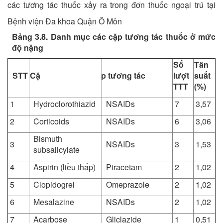
các tương tác thuốc xảy ra trong đơn thuốc ngoại trú tại
Bệnh viện Đa khoa Quận Ô Môn
Bảng 3.8. Danh mục các cặp tương tác thuốc ở mức
độ nặng
Số
Tần
STT
Cặ
p tương tác
lượt
suất
TTT
(%)
1
Hydroclorothiazid
NSAIDs
7
3,57
2
Corticoids
NSAIDs
6
3,06
Bismuth
3
NSAIDs
3
1,53
subsalicylate
4
Aspirin (liều thấp)
Piracetam
2
1,02
5
Clopidogrel
Omeprazole
2
1,02
6
Mesalazine
NSAIDs
2
1,02
7
Acarbose
Gliclazide
1
0,51