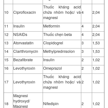
Thuốc kháng acid
10
Ciprofloxacin
chứa nhôm hoặc/ và
4
2,04
magnesi
11
Insulin
Metformin
4
2,04
12
NSAIDs
Thuốc chẹn beta
4
2,04
13
Atorvastatin
Clopidogrel
3
1,53
14
Clarithromycin
Methylprednisolon
3
1,53
15
Bezafibrate
Insulin
2
1,02
16
Levothyroxin
Omeprazol
2
1,02
Thuốc kháng acid
17
Levothyroxin
chứa nhôm hoặc/ và
2
1,02
magnesi
Magnesi
hydroxyd/
18
Nifedipin
2
1,02
Magnesi