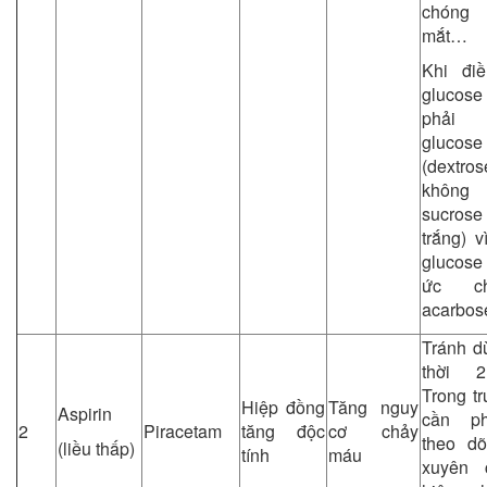
chóng 
mắt…
Khi điề
gluco
phải
glucose
(dextr
khôn
sucros
trắng) v
glucose
ức c
acarbos
Tránh d
thời 2
Trong t
Hiệp đồng
Tăng nguy
Aspirin
cần ph
2
Piracetam
tăng độc
cơ chảy
theo dõ
(liều thấp)
tính
máu
xuyên 