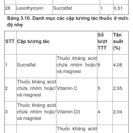
28
Levothyroxin
Sucralfat
1
0,51
Bảng 3.10. Danh mục các cặp tương tác thuốc ở mức
độ nhẹ
Số
Tần
STT
Cặp tương tác
lượt
suất
TTT
(%)
Thuốc kháng acid
1
Sucralfat
chứa nhôm hoặc/
8
4,08
và magnesi
Thuốc kháng acid
2
chứa nhôm hoặc/
Vitamin C
5
2,55
và magnesi
Thuốc kháng acid
3
chứa nhôm hoặc/
Vitamin D3
4
2,04
và magnesi
Thuốc kháng acid