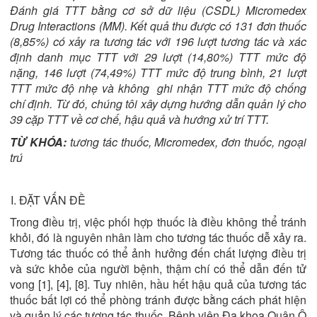
Đánh giá TTT bằng cơ sở dữ liệu (CSDL) Micromedex
Drug Interactions (MM). Kết quả thu được có 131 đơn thuốc
(8,85%) có xảy ra tương tác với 196 lượt tương tác và xác
định danh mục TTT với 29 lượt (14,80%) TTT mức độ
nặng, 146 lượt (74,49%) TTT mức độ trung bình, 21 lượt
TTT mức độ nhẹ và không ghi nhận TTT mức độ chống
chí định. Từ đó, chúng tôi xây dựng hướng dẫn quản lý cho
39 cặp TTT về cơ chế, hậu quả và hướng xử trí TTT.
TỪ KHÓA:
tương tác thuốc, Micromedex, đơn thuốc, ngoại
trú
I. ĐẶT VẤN ĐỀ
Trong điều trị, việc phối hợp thuốc là điều không thể tránh
khỏi, đó là nguyên nhân làm cho tương tác thuốc dễ xảy ra.
Tương tác thuốc có thể ảnh hưởng đến chất lượng điều trị
và sức khỏe của người bệnh, thậm chí có thể dẫn đến tử
vong [1], [4], [8]. Tuy nhiên, hầu hết hậu quả của tương tác
thuốc bất lợi có thể phòng tránh được bằng cách phát hiện
và quản lý các tương tác thuốc. Bệnh viện Đa khoa Quận Ô