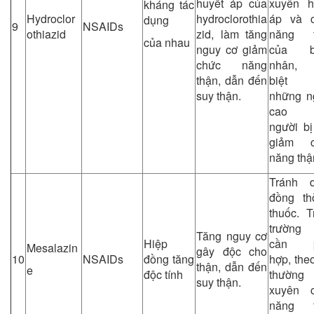
huyết áp của
xuyên h
kháng tác
Hydroclor
hydroclorothia
áp và 
dụng
9
NSAIDs
othiazid
zid, làm tăng
năng t
của nhau
nguy cơ giảm
của b
chức năng
nhân, 
thận, dẫn đến
biệt t
suy thận.
những n
cao tu
người bị
giảm c
năng thậ
Tránh 
đồng th
thuốc. T
trường
Tăng nguy cơ
Hiệp
cần p
Mesalazin
gây độc cho
10
NSAIDs
đồng tăng
hợp, the
thận, dẫn đến
e
độc tính
thường
suy thận.
xuyên 
năng t