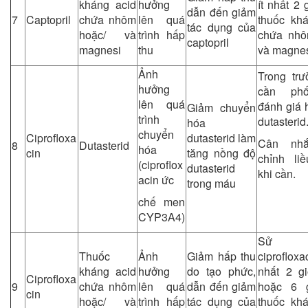
kháng acid
hưởng
ít nhất 2 
dẫn đến giảm
7
Captopril
chứa nhôm
lên quá
thuốc kh
tác dụng của
hoặc/ và
trình hấp
chứa nhô
captopril
magnesi
thu
và magne
Ảnh
Trong tr
hưởng
cần phố
lên quá
đánh giá 
Giảm chuyển
trình
dutasterid
hóa
chuyển
Ciprofloxa
dutasterid làm
Cân nhắ
8
Dutasterid
hóa
cin
tăng nồng độ
chỉnh li
(ciproflox
dutasterid
khi cần.
acin ức
trong máu
chế men
CYP3A4)
Sử 
Thuốc
Ảnh
Giảm hấp thu
ciproflo
kháng acid
hưởng
do tạo phức,
nhất 2 g
Ciprofloxa
9
chứa nhôm
lên quá
dẫn đến giảm
hoặc 6 
cin
hoặc/ và
trình hấp
tác dụng của
thuốc kh