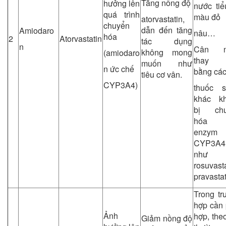
Tăng nồng độ
hưởng lên
nước tiể
quá trình
màu đỏ
atorvastatin,
chuyển
dẫn đến tăng
Amiodaro
nâu…
hóa
2
Atorvastatin
tác dụng
n
Cân n
không mong
(amiodaro
thay 
muốn như
n ức chế
bằng cá
tiêu cơ vân.
CYP3A4)
thuốc st
khác k
bị chu
hóa 
enzym
CYP3A4
như
rosuvasta
pravasta
Trong tr
hợp cần 
Ảnh
hợp, the
Giảm nồng độ