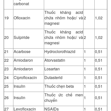
carbonat
Thuốc kháng acid
19
Ofloxacin
chứa nhôm hoặc/ và
2
1,02
magnesi
Thuốc kháng acid
20
Sulpiride
chứa nhôm hoặc/ và
2
1,02
magnesi
21
Acarbose
Hydroclorothiazid
1
0,51
22
Amiodaron
Atorvastatin
1
0,51
23
Amiodaron
Losartan
1
0,51
24
Ciprofloxacin
Dutasterid
1
0,51
25
Insulin
Thuốc chẹn beta
1
0,51
Thuốc ức chế men
26
Insulin
1
0,51
chuyển
27
Levofloxacin
NSAIDs
1
0,51