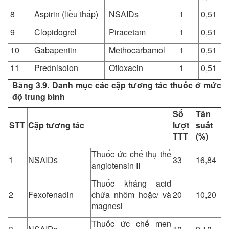
8
Aspirin (liều thấp)
NSAIDs
1
0,51
9
Clopidogrel
Piracetam
1
0,51
10
Gabapentin
Methocarbamol
1
0,51
11
Prednisolon
Ofloxacin
1
0,51
Bảng 3.9. Danh mục các cặp tương tác thuốc ở mức
độ trung bình
Số
Tần
STT
Cặp tương tác
lượt
suất
TTT
(%)
Thuốc ức chế thụ thể
1
NSAIDs
33
16,84
angiotensin II
Thuốc kháng acid
2
Fexofenadin
chứa nhôm hoặc/ và
20
10,20
magnesi
Thuốc ức chế men