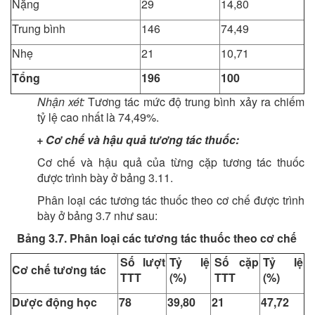
Nặng
29
14,80
Trung bình
146
74,49
Nhẹ
21
10,71
Tổng
196
100
Nhận xét:
Tương tác mức độ trung bình xảy ra chiếm
tỷ lệ cao nhất là 74,49%.
+ Cơ chế và hậu quả tương tác thuốc:
Cơ chế và hậu quả của từng cặp tương tác thuốc
được trình bày ở bảng 3.11.
Phân loại các tương tác thuốc theo cơ chế được trình
bày ở bảng 3.7 như sau:
Bảng 3.7. Phân loại các tương tác thuốc theo cơ chế
Số lượt
Tỷ lệ
Số cặp
Tỷ lệ
Cơ chế tương tác
TTT
(%)
TTT
(%)
Dược động học
78
39,80
21
47,72