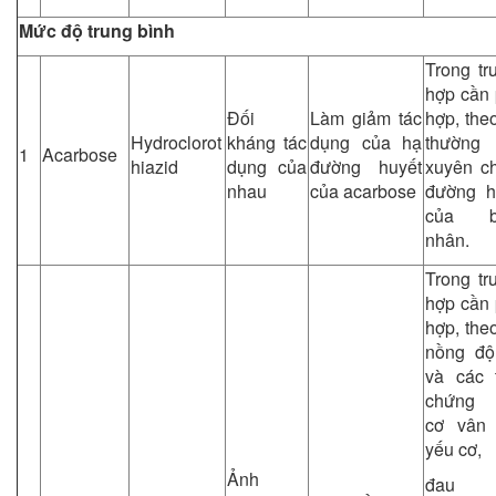
Mức độ trung bình
Trong tr
hợp cần 
Đối
Làm giảm tác
hợp, the
Hydroclorot
kháng tác
dụng của hạ
thường
1
Acarbose
hiazid
dụng của
đường huyết
xuyên ch
nhau
của acarbose
đường h
của b
nhân.
Trong tr
hợp cần 
hợp, the
nồng đ
và các t
chứng 
cơ vân
yếu cơ,
Ảnh
đau 