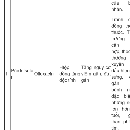
của b
nhân.
Tránh 
đồng th
thuốc. T
trường
cần p
hợp, the
thường
xuyên 
Hiệp
Tăng nguy cơ
Prednisolo
dấu hiệu
11
Ofloxacin
đồng tăng
viêm gân, đứt
n
sưng, 
độc tính
gân
gân 
bệnh n
đặc bi
những n
lớn hơ
tuổi, 
thận, ph
tim.