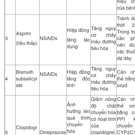
hiệu c
của bện
Tránh d
thời 2
Tăng nguy
Hiệp đồng
Trong t
Aspirin
cơ chảy
3
NSAIDs
cần ph
tăng tác
máu đường
(liều thấp)
nên dù
dụng
tiêu hóa
các thu
dạ dày.
Tăng nguy
Bismuth
Hiệp đồng
Cân nh
NSAIDs
cơ chảy
4
subsalicyl
tăng độc
thế bằn
máu đường
ate
tính
oxyd.
tiêu hóa
Giảm nồng
Cân nh
Ảnh
độ chất
thế om
hưởng lên
chuyển hóa
bằng c
quá trình
có hoạt tính
PPI k
chuyển
của
chuyển
Clopidogr
hóa
5
Omeprazole
clopidogrel,
CYP2C