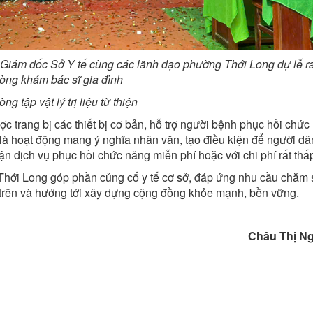
Giám đốc Sở Y tế cùng các lãnh đạo phường Thới Long dự lễ r
òng khám bác sĩ gia đình
ng tập vật lý trị liệu từ thiện
ược trang bị các thiết bị cơ bản, hỗ trợ người bệnh phục hồi chứ
là hoạt động mang ý nghĩa nhân văn, tạo điều kiện để người dâ
ận dịch vụ phục hồi chức năng miễn phí hoặc với chi phí rất thấ
g Thới Long góp phần củng cố y tế cơ sở, đáp ứng nhu cầu chăm
 trên và hướng tới xây dựng cộng đồng khỏe mạnh, bền vững.
Châu Thị Ngự B