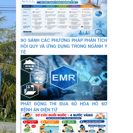
SO SÁNH CÁC PHƯƠNG PHÁP PHÂN TÍCH
HỒI QUY VÀ ỨNG DỤNG TRONG NGÀNH Y
TẾ
PHÁT ĐỘNG THI ĐUA SỐ HÓA HỒ SƠ
BỆNH ÁN ĐIỆN TỬ