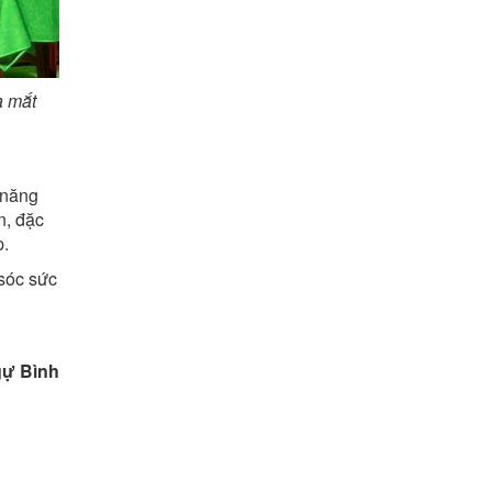
a mắt
c năng
n, đặc
p.
 sóc sức
ình