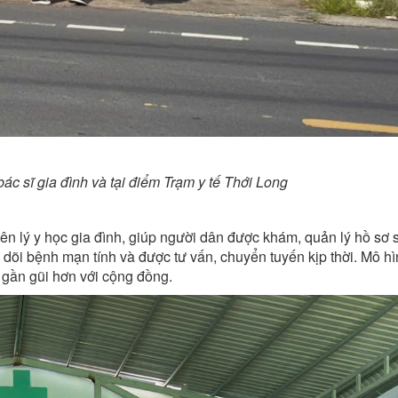
c sĩ gia đình và tại điểm
Trạm y tế Thới Long
n lý y học gia đình, giúp người dân được khám, quản lý hồ sơ 
 dõi bệnh mạn tính và được tư vấn, chuyển tuyến kịp thời. Mô h
 gần gũi hơn với cộng đồng.