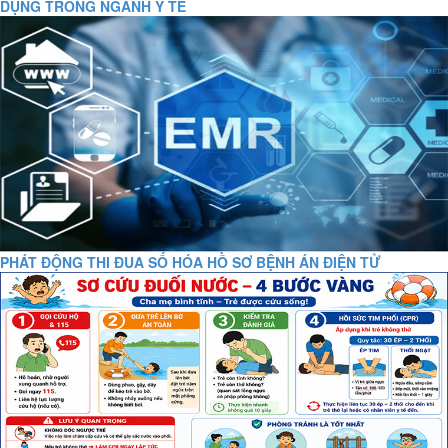
DỤNG TRONG NGÀNH Y TẾ
PHÁT ĐỘNG THI ĐUA SỐ HÓA HỒ SƠ BỆNH ÁN ĐIỆN TỬ