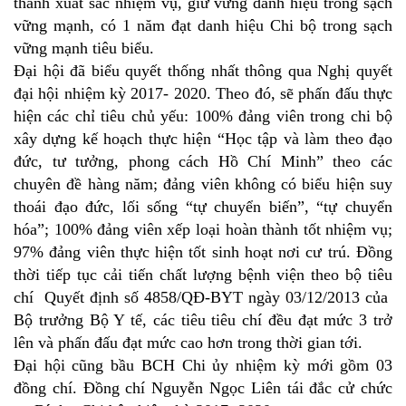
thành xuất sắc nhiệm vụ, giữ vững danh hiệu trong sạch
vững mạnh, có 1 năm đạt danh hiệu Chi bộ trong sạch
vững mạnh tiêu biểu.
Đại hội đã biểu quyết thống nhất thông qua Nghị quyết
đại hội nhiệm kỳ 2017- 2020. Theo đó, sẽ phấn đấu thực
hiện các chỉ tiêu chủ yếu: 100% đảng viên trong chi bộ
xây dựng kế hoạch thực hiện “Học tập và làm theo đạo
đức, tư tưởng, phong cách Hồ Chí Minh” theo các
chuyên đề hàng năm; đảng viên không có biểu hiện suy
thoái đạo đức, lối sống “tự chuyển biến”, “tự chuyển
hóa”; 100% đảng viên xếp loại hoàn thành tốt nhiệm vụ;
97% đảng viên thực hiện tốt sinh hoạt nơi cư trú. Đồng
thời tiếp tục cải tiến chất lượng bệnh viện theo bộ tiêu
chí Quyết định số 4858/QĐ-BYT ngày 03/12/2013 của
Bộ trưởng Bộ Y tế, các tiêu tiêu chí đều đạt mức 3 trở
lên và phấn đấu đạt mức cao hơn trong thời gian tới.
Đại hội cũng bầu BCH Chi ủy nhiệm kỳ mới gồm 03
đồng chí. Đồng chí Nguyễn Ngọc Liên tái đắc cử chức