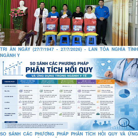
TRI ÂN NGÀY (27/7/1947 - 27/7/2026) - LAN TỎA NGHĨA TÌNH
NGÀNH Y
SO SÁNH CÁC PHƯƠNG PHÁP PHÂN TÍCH HỒI QUY VÀ ỨNG