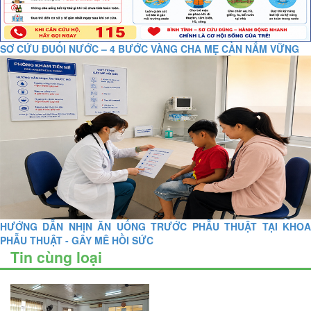
SƠ CỨU ĐUỐI NƯỚC – 4 BƯỚC VÀNG CHA MẸ CẦN NẮM VỮNG
HƯỚNG DẪN NHỊN ĂN UỐNG TRƯỚC PHẪU THUẬT TẠI KHOA
PHẪU THUẬT - GÂY MÊ HỒI SỨC
Tin cùng loại