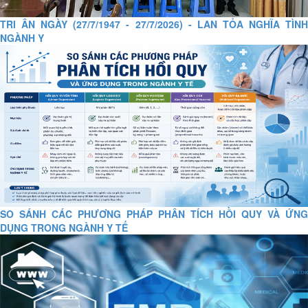
TRI ÂN NGÀY (27/7/1947 - 27/7/2026) - LAN TỎA NGHĨA TÌNH
NGÀNH Y
SO SÁNH CÁC PHƯƠNG PHÁP PHÂN TÍCH HỒI QUY VÀ ỨNG
DỤNG TRONG NGÀNH Y TẾ