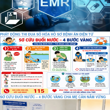
PHÁT ĐỘNG THI ĐUA SỐ HÓA HỒ SƠ BỆNH ÁN ĐIỆN TỬ
SƠ CỨU ĐUỐI NƯỚC – 4 BƯỚC VÀNG CHA MẸ CẦN NẮM VỮNG