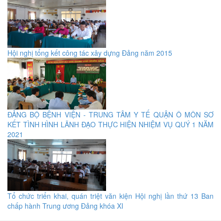
Hội nghị tổng kết công tác xây dựng Đảng năm 2015
ĐẢNG BỘ BỆNH VIỆN - TRUNG TÂM Y TẾ QUẬN Ô MÔN SƠ
KẾT TÌNH HÌNH LÃNH ĐẠO THỰC HIỆN NHIỆM VỤ QUÝ 1 NĂM
2021
Tổ chức triển khai, quán triệt văn kiện Hội nghị lần thứ 13 Ban
chấp hành Trung ương Đảng khóa XI