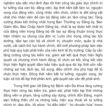
nghiệm sâu sắc như lãnh đạo tốt hơn công tác giáo dục chính trị
tư tưởng của cán bộ, đảng viên, kịp thời nắm bắt tâm tư, nguyện
vọng của đảng viên, công nhân viên chức, chăm lo đời sống vật
chất cho nhân viên để cán bộ đảng viên an tâm công tác; Tăng
cường đoàn kết thống nhất trong Ban Thường vụ Đảng ủy, Ban
Giám đốc, Ban Chấp hành Đảng bộ, nhất là sự đoàn kết nhất trị
của đảng viên trong Đảng bộ để tạo sự đồng thuận trong thực
hiện nhiệm vụ chung của đơn vị; Luôn chú trọng công tác bồi
dưỡng, đào tạo cán bộ về chính trị, chuyên môn, quản lý nhà
nước, cải cách thủ tục hành chính, đổi mới phương pháp làm việc
phủ hợp quy luật phát triển của nền kinh tế thị trường; Cấp ủy cần
tăng cường công tác kiểm tra, giám sát kết quả thực hiện Nghị
quyết và chương trình hành động; tổ chức sơ kết, tổng kết việc
thực hiện Nghị quyết đảm bảo hiệu quả qua đó kịp thời uốn nắn
những sai trái, lệch lạc, bổ sung, điều chỉnh cho phù hợp để tổ
chức thực hiện. Đồng thời nắm bắt tư tưởng, nguyện vọng, dư
luận xã hội để kịp thời phản ánh, giải quyết các vấn đề phát sinh.
Trong thời gian tới Đảng bộ Bệnh viện Đa khoa tăng cường
thực hiện công tác kiểm tra, giám sát, phát hiện kịp thời những
đảng viên vi phạm, tăng cường xây dựng, chỉnh đốn Đảng, mạnh
dạn thẳng thắn chỉ ra những biểu hiện suy thoái về tư tưởng
chính trị, đạo đức, lối sống, “tự diễn biến”, “tự chuyển hóa” trong