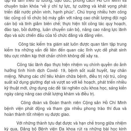
tập và làm theo tư tưởng, đạo đức, phong cách Hồ Chí Minh và
chuyên toàn khóa “về ý chí tự lực, tự cường và khát vọng phát
triển đất nước phồn vinh, hạnh phúc”. Chú trọng nhiều hơn công
tác củng cố tổ chức bộ máy gắn với nâng cao chất lượng đội ngũ
cán bộ và tinh giảm biên chế; thực hiện tốt công tác quy hoạch,
đào tạo, bồi dưỡng, luân chuyển cán bộ, nâng cao năng lực lãnh
đạo và sức chiến đấu của tổ chức đảng và đảng viên.
Công tác kiểm tra giám sát luôn được quan tâm tập trung
kiểm tra những vấn đề liên đến quan các lĩnh vực dễ phát sinh
tiêu cực nhằm kịp thời chấn chỉnh không để xảy ra.
Công tác lãnh đạo thực hiện nhiệm vụ chính quyền do ảnh
hưởng tình hình dịch Covid- 19, bệnh sốt xuất huyết, tay chân
miệng. Nhưng các chỉ tiêu khám chữa bệnh, điều trị nội trú, công
suất sử dụng giường đạt và vượt so với kế hoạch, phát triển nhiều
kỹ thuật mới, ứng dụng các đề tài nghiên cứu khoa học, sáng kiến
ngày càng nâng cao chất lượng khám và điều trị.
Công đoàn và Đoàn thanh niên Cộng sản Hồ Chí Minh
bệnh viện phát động và tham gia nhiều phong trào thi đua và
hoàn thành tốt nhiệm vụ được giao.
Với những thành tựu đạt được và hạn chế trong giữa nhiệm
kỳ qua, Đảng bộ Bệnh viện Đa khoa rút ra những bài học kinh