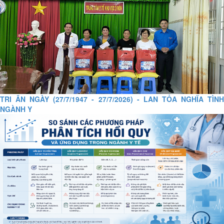
TRI ÂN NGÀY (27/7/1947 - 27/7/2026) - LAN TỎA NGHĨA TÌNH
NGÀNH Y