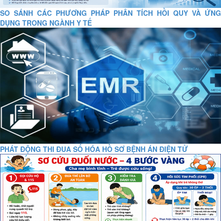
SO SÁNH CÁC PHƯƠNG PHÁP PHÂN TÍCH HỒI QUY VÀ ỨNG
DỤNG TRONG NGÀNH Y TẾ
PHÁT ĐỘNG THI ĐUA SỐ HÓA HỒ SƠ BỆNH ÁN ĐIỆN TỬ