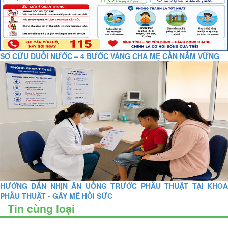
SƠ CỨU ĐUỐI NƯỚC – 4 BƯỚC VÀNG CHA MẸ CẦN NẮM VỮNG
HƯỚNG DẪN NHỊN ĂN UỐNG TRƯỚC PHẪU THUẬT TẠI KHOA
PHẪU THUẬT - GÂY MÊ HỒI SỨC
Tin cùng loại