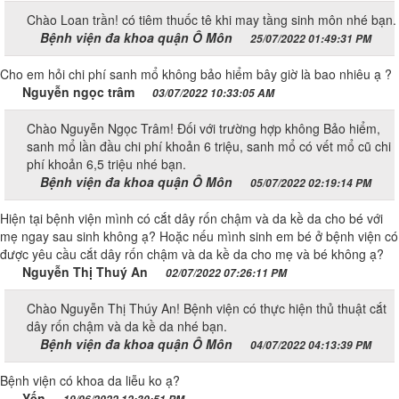
Chào Loan trần! có tiêm thuốc tê khi may tầng sinh môn nhé bạn.
Bệnh viện đa khoa quận Ô Môn
25/07/2022 01:49:31 PM
Cho em hỏi chi phí sanh mổ không bảo hiểm bây giờ là bao nhiêu ạ ?
Nguyễn ngọc trâm
03/07/2022 10:33:05 AM
Chào Nguyễn Ngọc Trâm! Đối với trường hợp không Bảo hiểm,
sanh mổ lần đầu chi phí khoản 6 triệu, sanh mổ có vết mổ cũ chi
phí khoản 6,5 triệu nhé bạn.
Bệnh viện đa khoa quận Ô Môn
05/07/2022 02:19:14 PM
Hiện tại bệnh viện mình có cắt dây rốn chậm và da kề da cho bé với
mẹ ngay sau sinh không ạ? Hoặc nếu mình sinh em bé ở bệnh viện có
được yêu cầu cắt dây rốn chậm và da kề da cho mẹ và bé không ạ?
Nguyễn Thị Thuý An
02/07/2022 07:26:11 PM
Chào Nguyễn Thị Thúy An! Bệnh viện có thực hiện thủ thuật cắt
dây rốn chậm và da kề da nhé bạn.
Bệnh viện đa khoa quận Ô Môn
04/07/2022 04:13:39 PM
Bệnh viện có khoa da liễu ko ạ?
Yến