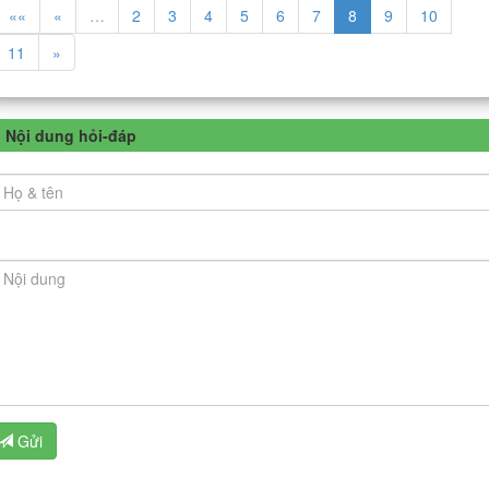
««
«
…
2
3
4
5
6
7
8
9
10
11
»
Nội dung hỏi-đáp
Gửi