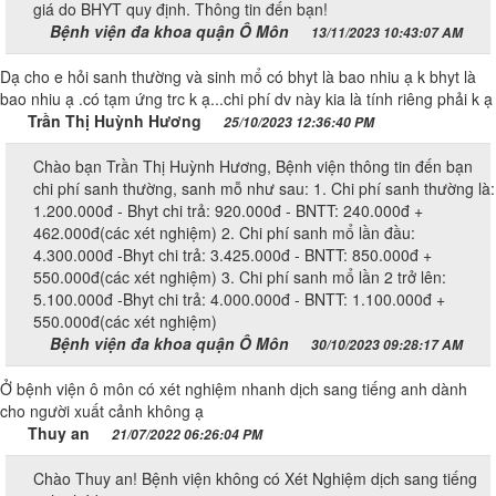
giá do BHYT quy định. Thông tin đến bạn!
Bệnh viện đa khoa quận Ô Môn
13/11/2023 10:43:07 AM
Dạ cho e hỏi sanh thường và sinh mổ có bhyt là bao nhiu ạ k bhyt là
bao nhiu ạ .có tạm ứng trc k ạ...chi phí dv này kia là tính riêng phải k ạ
Trần Thị Huỳnh Hương
25/10/2023 12:36:40 PM
Chào bạn Trần Thị Huỳnh Hương, Bệnh viện thông tin đến bạn
chi phí sanh thường, sanh mỗ như sau: 1. Chi phí sanh thường là:
1.200.000đ - Bhyt chi trả: 920.000đ - BNTT: 240.000đ +
462.000đ(các xét nghiệm) 2. Chi phí sanh mổ lần đầu:
4.300.000đ -Bhyt chi trả: 3.425.000đ - BNTT: 850.000đ +
550.000đ(các xét nghiệm) 3. Chi phí sanh mổ lần 2 trở lên:
5.100.000đ -Bhyt chi trả: 4.000.000đ - BNTT: 1.100.000đ +
550.000đ(các xét nghiệm)
Bệnh viện đa khoa quận Ô Môn
30/10/2023 09:28:17 AM
Ở bệnh viện ô môn có xét nghiệm nhanh dịch sang tiếng anh dành
cho người xuất cảnh không ạ
Thuy an
21/07/2022 06:26:04 PM
Chào Thuy an! Bệnh viện không có Xét Nghiệm dịch sang tiếng