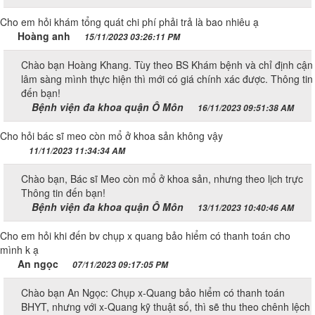
Cho em hỏi khám tổng quát chi phí phải trả là bao nhiêu ạ
Hoàng anh
15/11/2023 03:26:11 PM
Chào bạn Hoàng Khang. Tùy theo BS Khám bệnh và chỉ định cận
lâm sàng mình thực hiện thì mới có giá chính xác được. Thông tin
đến bạn!
Bệnh viện đa khoa quận Ô Môn
16/11/2023 09:51:38 AM
Cho hỏi bác sĩ meo còn mổ ở khoa sản không vậy
11/11/2023 11:34:34 AM
Chào bạn, Bác sĩ Meo còn mổ ở khoa sản, nhưng theo lịch trực
Thông tin đến bạn!
Bệnh viện đa khoa quận Ô Môn
13/11/2023 10:40:46 AM
Cho em hỏi khi đến bv chụp x quang bảo hiểm có thanh toán cho
mình k ạ
An ngọc
07/11/2023 09:17:05 PM
Chào bạn An Ngọc: Chụp x-Quang bảo hiểm có thanh toán
BHYT, nhưng với x-Quang kỹ thuật số, thì sẽ thu theo chênh lệch