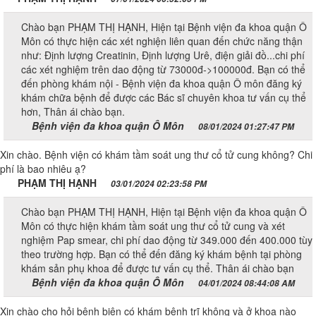
Chào bạn PHẠM THỊ HẠNH, Hiện tại Bệnh viện đa khoa quận Ô
Môn có thực hiện các xét nghiện liên quan đến chức năng thận
như: Định lượng Creatinin, Định lượng Urê, điện giải đồ...chi phí
các xét nghiệm trên dao động từ 73000đ->100000đ. Bạn có thể
đến phòng khám nội - Bệnh viện đa khoa quận Ô môn đăng ký
khám chữa bệnh để được các Bác sĩ chuyên khoa tư vấn cụ thể
hơn, Thân ái chào bạn.
Bệnh viện đa khoa quận Ô Môn
08/01/2024 01:27:47 PM
Xin chào. Bệnh viện có khám tầm soát ung thư cổ tử cung không? Chi
phí là bao nhiêu ạ?
PHẠM THỊ HẠNH
03/01/2024 02:23:58 PM
Chào bạn PHẠM THỊ HẠNH, Hiện tại Bệnh viện đa khoa quận Ô
Môn có thực hiện khám tầm soát ung thư cổ tử cung và xét
nghiệm Pap smear, chi phí dao động từ 349.000 đến 400.000 tùy
theo trường hợp. Bạn có thể đến đăng ký khám bệnh tại phòng
khám sản phụ khoa để được tư vấn cụ thể. Thân ái chào bạn
Bệnh viện đa khoa quận Ô Môn
04/01/2024 08:44:08 AM
Xin chào cho hỏi bệnh biện có khám bệnh trĩ không và ở khoa nào