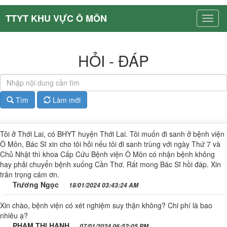
TTYT KHU VỰC Ô MÔN
HỎI - ĐÁP
Tìm
Làm mới
Tôi ở Thới Lai, có BHYT huyện Thới Lai. Tôi muốn đi sanh ở bệnh viện
Ô Môn, Bác Sĩ xin cho tôi hỏi nếu tôi đi sanh trùng với ngày Thứ 7 và
Chủ Nhật thì khoa Cấp Cứu Bệnh viện Ô Môn có nhận bệnh không
hay phải chuyển bệnh xuống Cần Thơ. Rất mong Bác Sĩ hồi đáp. Xin
trân trọng cám ơn.
Trương Ngọc
18/01/2024 03:43:24 AM
Xin chào, bệnh viện có xét nghiệm suy thận không? Chi phí là bao
nhiêu ạ?
PHẠM THỊ HẠNH
07/01/2024 06:52:05 PM