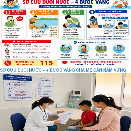
SƠ CỨU ĐUỐI NƯỚC – 4 BƯỚC VÀNG CHA MẸ CẦN NẮM VỮNG