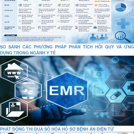
SO SÁNH CÁC PHƯƠNG PHÁP PHÂN TÍCH HỒI QUY VÀ ỨNG
DỤNG TRONG NGÀNH Y TẾ
PHÁT ĐỘNG THI ĐUA SỐ HÓA HỒ SƠ BỆNH ÁN ĐIỆN TỬ