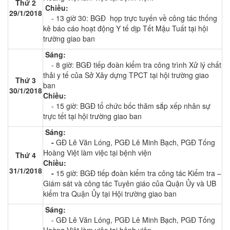
Thứ 2
Chiều:
29/1/2018
- 13 giờ 30: BGĐ họp trực tuyến về công tác thống
kê báo cáo hoạt động Y tế dịp Tết Mậu Tuất tại hội
trường giao ban
Sáng:
- 8 giờ: BGĐ tiếp đoàn kiểm tra công trình Xử lý chất
thải y tế của Sở Xây dựng TPCT tại hội trường giao
Thứ 3
ban
30/1/2018
Chiều:
- 15 giờ: BGĐ tổ chức bốc thăm sắp xếp nhân sự
trực tết tại hội trường giao ban
Sáng:
-
GĐ Lê Văn Lóng, PGĐ Lê Minh Bạch, PGĐ Tống
Hoàng Việt làm việc tại bệnh viện
Thứ 4
Chiều:
31/1/2018
-
15 giờ: BGĐ tiếp đoàn kiểm tra công tác Kiểm tra –
Giám sát và công tác Tuyên giáo của Quận Ủy và UB
kiểm tra Quận Ủy tại Hội trường giao ban
Sáng:
-
GĐ Lê Văn Lóng, PGĐ Lê Minh Bạch, PGĐ Tống