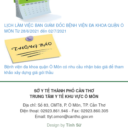
LỊCH LÀM VIỆC BAN GIÁM ĐỐC BỆNH VIỆN ĐA KHOA QUẬN Ô
MÔN Từ 28/6/2021 đến 02/7/2021
Bệnh viện đa khoa quận Ô Môn có nhu cầu nhận báo giá để tham
khảo xây dựng giá gói thầu
SỞ Y TẾ THÀNH PHỐ CẦN THƠ
TRUNG TÂM Y TẾ KHU VỰC Ô MÔN
Địa chỉ: Số 83, CMT8, P. Ô Môn, TP. Cần Thơ
Điện thoại: 02923.861.946 - Fax: 02923.860.305
Email: ttyt.omon@cantho.gov.vn
Design by
Tính Sử