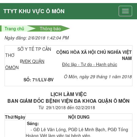
TTYT KHU VỰC Ô MÔN
Trang chủ
Thông báo
Ngày đăng: 2/6/2018 1:42:04 PM
SỞ Y TẾ TP CẦN
CỘNG HÒA XÃ HỘI CHỦ NGHĨA VIỆT
THƠ
NAM
B
VĐK QUẬN
Độc lập - Tự do - Hạnh phúc
ÔMÔ
N
Ô Môn, ngày 29 tháng 1 năm 2018
SỐ: 71/LLV-BV
LỊCH LÀM VIỆC
BAN GIÁM ĐỐC BỆNH VIỆN ĐA KHOA QUẬN Ô MÔN
Từ 29/1/2018 đến 02/2/2018
Thứ/Ngày
NỘI DUNG
Sáng:
-
GĐ Lê Văn Lóng, PGĐ Lê Minh Bạch, PGĐ Tống
Hoàng Việt làm việc tại bệnh viện.