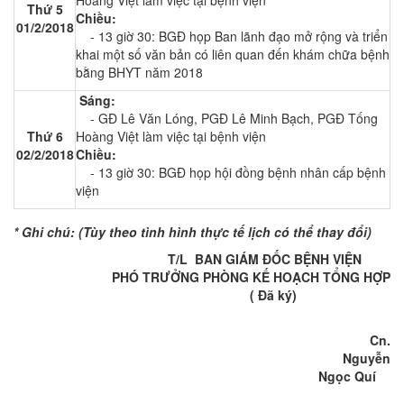
Hoàng Việt làm việc tại bệnh viện
Thứ 5
Chiều:
01/2/2018
- 13 giờ 30: BGĐ họp Ban lãnh đạo mở rộng và triển
khai một số văn bản có liên quan đến khám chữa bệnh
bằng BHYT năm 2018
Sáng:
- GĐ Lê Văn Lóng, PGĐ Lê Minh Bạch, PGĐ Tống
Thứ 6
Hoàng Việt làm việc tại bệnh viện
02/2/2018
Chiều:
- 13 giờ 30: BGĐ họp hội đồng bệnh nhân cấp bệnh
viện
* Ghi chú: (Tùy theo tình hình thực tế lịch có thể thay đổi)
T/L BAN GIÁM ĐỐC BỆNH VIỆN
PHÓ
TRƯỞNG PHÒNG KẾ HOẠCH TỔNG HỢP
( Đã ký)
Cn.
Nguyễn
Ngọc Quí