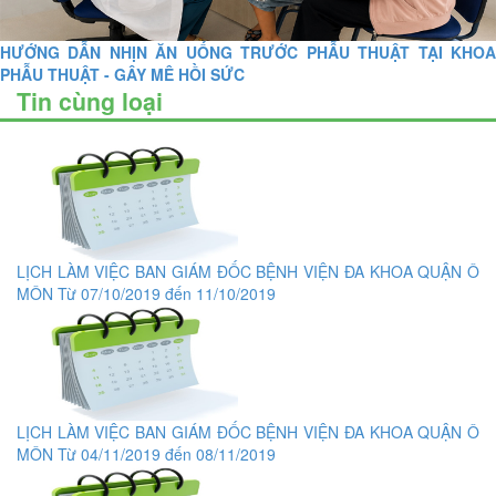
HƯỚNG DẪN NHỊN ĂN UỐNG TRƯỚC PHẪU THUẬT TẠI KHOA
PHẪU THUẬT - GÂY MÊ HỒI SỨC
Tin cùng loại
LỊCH LÀM VIỆC BAN GIÁM ĐỐC BỆNH VIỆN ĐA KHOA QUẬN Ô
MÔN Từ 07/10/2019 đến 11/10/2019
LỊCH LÀM VIỆC BAN GIÁM ĐỐC BỆNH VIỆN ĐA KHOA QUẬN Ô
MÔN Từ 04/11/2019 đến 08/11/2019