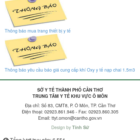
Thông báo mua trang thiết bị y tế
Thông báo yêu cầu báo giá cung cấp khí Oxy y tế nạp chai 1.5m3
SỞ Y TẾ THÀNH PHỐ CẦN THƠ
TRUNG TÂM Y TẾ KHU VỰC Ô MÔN
Địa chỉ: Số 83, CMT8, P. Ô Môn, TP. Cần Thơ
Điện thoại: 02923.861.946 - Fax: 02923.860.305
Email: ttyt.omon@cantho.gov.vn
Design by
Tính Sử
Tổng lượt truy cập:
6.554