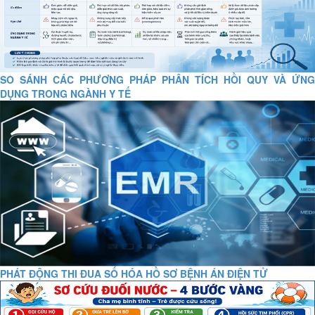
SO SÁNH CÁC PHƯƠNG PHÁP PHÂN TÍCH HỒI QUY VÀ ỨNG
DỤNG TRONG NGÀNH Y TẾ
PHÁT ĐỘNG THI ĐUA SỐ HÓA HỒ SƠ BỆNH ÁN ĐIỆN TỬ