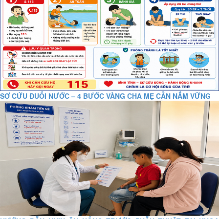
SƠ CỨU ĐUỐI NƯỚC – 4 BƯỚC VÀNG CHA MẸ CẦN NẮM VỮNG