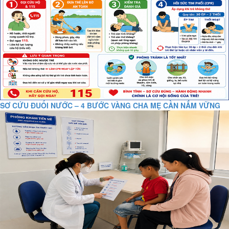
SƠ CỨU ĐUỐI NƯỚC – 4 BƯỚC VÀNG CHA MẸ CẦN NẮM VỮNG