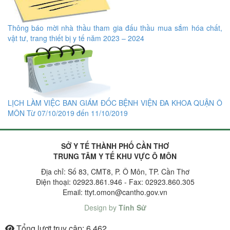
Thông báo mời nhà thầu tham gia đấu thầu mua sắm hóa chất,
vật tư, trang thiết bị y tế năm 2023 – 2024
LỊCH LÀM VIỆC BAN GIÁM ĐỐC BỆNH VIỆN ĐA KHOA QUẬN Ô
MÔN Từ 07/10/2019 đến 11/10/2019
SỞ Y TẾ THÀNH PHỐ CẦN THƠ
TRUNG TÂM Y TẾ KHU VỰC Ô MÔN
Địa chỉ: Số 83, CMT8, P. Ô Môn, TP. Cần Thơ
Điện thoại: 02923.861.946 - Fax: 02923.860.305
Email: ttyt.omon@cantho.gov.vn
Design by
Tính Sử
Tổng lượt truy cập:
6.462