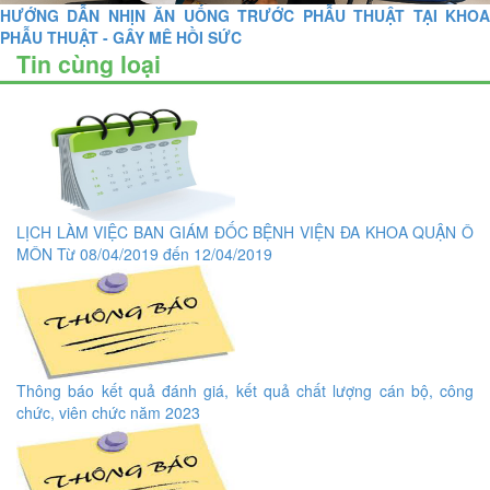
HƯỚNG DẪN NHỊN ĂN UỐNG TRƯỚC PHẪU THUẬT TẠI KHOA
PHẪU THUẬT - GÂY MÊ HỒI SỨC
Tin cùng loại
LỊCH LÀM VIỆC BAN GIÁM ĐỐC BỆNH VIỆN ĐA KHOA QUẬN Ô
MÔN Từ 08/04/2019 đến 12/04/2019
Thông báo kết quả đánh giá, kết quả chất lượng cán bộ, công
chức, viên chức năm 2023