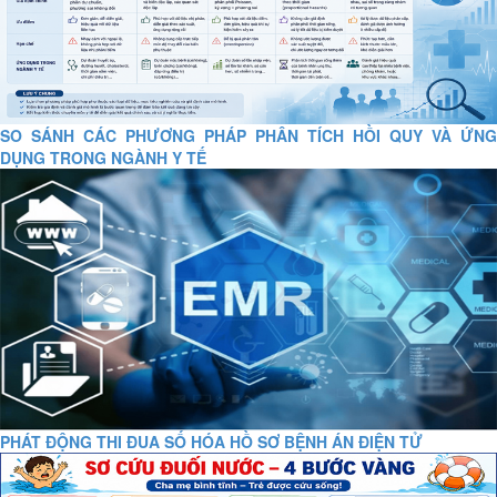
SO SÁNH CÁC PHƯƠNG PHÁP PHÂN TÍCH HỒI QUY VÀ ỨNG
DỤNG TRONG NGÀNH Y TẾ
PHÁT ĐỘNG THI ĐUA SỐ HÓA HỒ SƠ BỆNH ÁN ĐIỆN TỬ