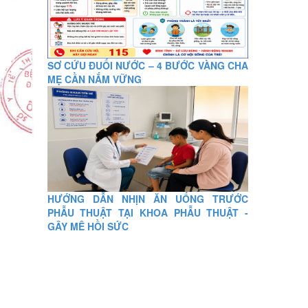
SƠ CỨU ĐUỐI NƯỚC – 4 BƯỚC VÀNG CHA
MẸ CẦN NẮM VỮNG
HƯỚNG DẪN NHỊN ĂN UỐNG TRƯỚC
PHẪU THUẬT TẠI KHOA PHẪU THUẬT -
GÂY MÊ HỒI SỨC