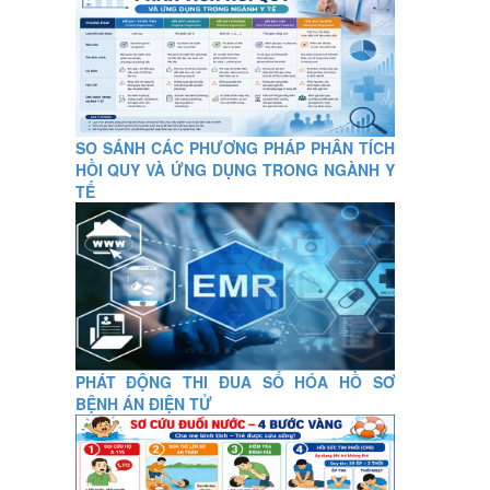
SO SÁNH CÁC PHƯƠNG PHÁP PHÂN TÍCH
HỒI QUY VÀ ỨNG DỤNG TRONG NGÀNH Y
TẾ
PHÁT ĐỘNG THI ĐUA SỐ HÓA HỒ SƠ
BỆNH ÁN ĐIỆN TỬ