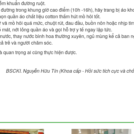
iễm khuẩn đường ruột.
 đường trong khung giờ cao điểm (10h -16h), hãy trang bị áo kh
ọn quần áo chất liệu cotton thấm hút mồ hôi tốt.
 vã mồ hôi quá mức, chuột rút, đau đầu, buồn nôn hoặc nhịp ti
át, nới lỏng quần áo và gọi hỗ trợ y tế ngay lập tức.
 nước, thay nước bình hoa thường xuyên, ngủ mùng kể cả ban n
ả trẻ và người chăm sóc.
à quan trọng ai cũng thực hiện được.
BSCKI. Nguyễn Hữu Tín
(Khoa cấp - Hồi sức tích cực và ch