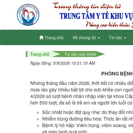
Trang chủ
Về chúng tôi
Tin tức
Trang chủ
Tư vấn sức khỏe
Ngày đăng: 5/8/2026 10:01:15 AM
PHÒNG BỆNH
Những tháng đầu năm 2026, thời tiết có nhiều di
mưa rào gây nhiều bất lợi cho sức khỏe con người
4/2026 số lượt bệnh nhân nhập viện tại khoa Cấp
hơn 550 lượt, đa số là trẻ em và người lớn tuổi
Sốc nhiệt hoặc đột quỵ nhẹ: do thay đổi nhi
Nhiễm trùng đường tiêu hóa: Thức ăn rất n
Bệnh lý hô hấp: Viêm họng, viêm xoang, vi
và máy lạnh quá mức.