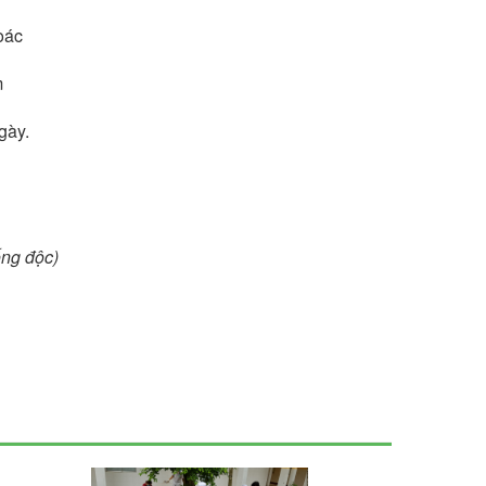
oác
m
gày.
ống độc)