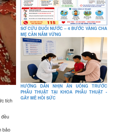
SƠ CỨU ĐUỐI NƯỚC – 4 BƯỚC VÀNG CHA
MẸ CẦN NẮM VỮNG
HƯỚNG DẪN NHỊN ĂN UỐNG TRƯỚC
PHẪU THUẬT TẠI KHOA PHẪU THUẬT -
GÂY MÊ HỒI SỨC
c tích
i đều
m bảo