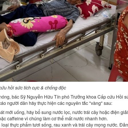
ứu hồi sức tích cực & chống độc
nóng, bác Sỹ Nguyễn Hữu Tín phó Trưởng khoa Cấp cứu Hồi sứ
o người dân hãy thực hiện các nguyên tắc "vàng" sau:
t mới uống, hãy bổ sung nước lọc, nước trái cây hoặc điện giả
oặc caffeine vì chúng làm cơ thể mất nước nhanh hơn.
c loại thực phẩm tươi sống, rau xanh và trái cây mọng nước. Đả