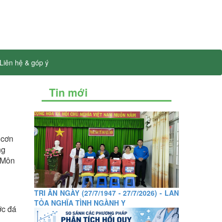
Liên hệ & góp ý
Tin mới
 cơn
ng
Ô Môn
TRI ÂN NGÀY (27/7/1947 - 27/7/2026) - LAN
TỎA NGHĨA TÌNH NGÀNH Y
ớc đá