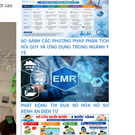
ời cao
SO SÁNH CÁC PHƯƠNG PHÁP PHÂN TÍCH
HỒI QUY VÀ ỨNG DỤNG TRONG NGÀNH Y
TẾ
PHÁT ĐỘNG THI ĐUA SỐ HÓA HỒ SƠ
BỆNH ÁN ĐIỆN TỬ