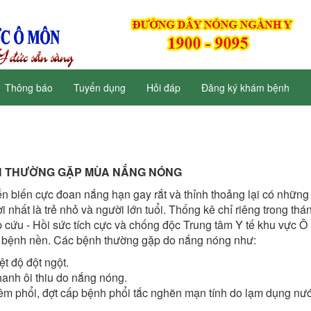
Thông báo
Tuyển dụng
Hỏi đáp
Đăng ký khám bệnh
 THƯỜNG GẶP MÙA NẮNG NÓNG
ễn biến cực đoan nắng hạn gay rắt và thỉnh thoảng lại có những
 nhất là trẻ nhỏ và người lớn tuổi. Thống kê chỉ riêng trong thá
 cứu - Hồi sức tích cực và chống độc Trung tâm Y tế khu vực 
 có bệnh nền. Các bệnh thường gặp do nắng nóng như:
ệt độ đột ngột.
hanh ôi thiu do nắng nóng.
êm phổi, đợt cấp bệnh phổi tắc nghẽn mạn tính do lạm dụng nư