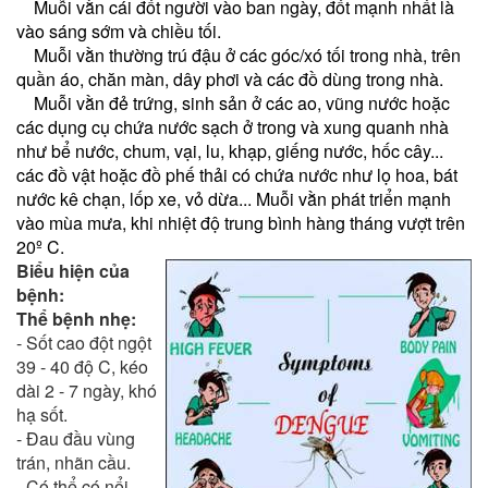
Muỗi vằn cái đốt người vào ban ngày, đốt mạnh nhất là
vào sáng sớm và chiều tối.
Muỗi vằn thường trú đậu ở các góc/xó tối trong nhà, trên
quần áo, chăn màn, dây phơi và các đồ dùng trong nhà.
Muỗi vằn đẻ trứng, sinh sản ở các ao, vũng nước hoặc
các dụng cụ chứa nước sạch ở trong và xung quanh nhà
như bể nước, chum, vại, lu, khạp, giếng nước, hốc cây...
các đồ vật hoặc đồ phế thải có chứa nước như lọ hoa, bát
nước kê chạn, lốp xe, vỏ dừa... Muỗi vằn phát triển mạnh
vào mùa mưa, khi nhiệt độ trung bình hàng tháng vượt trên
20º C.
Biểu hiện của
bệnh:
Thể bệnh nhẹ:
- Sốt cao đột ngột
39 - 40 độ C, kéo
dài 2 - 7 ngày, khó
hạ sốt.
- Đau đầu vùng
trán, nhãn cầu.
- Có thể có nổi