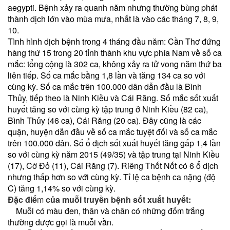
aegypti. Bệnh xảy ra quanh năm nhưng thường bùng phát
thành dịch lớn vào mùa mưa, nhất là vào các tháng 7, 8, 9,
10.
Tình hình dịch bệnh trong 4 tháng đầu năm: Cần Thơ đứng
hàng thứ 15 trong 20 tỉnh thành khu vực phía Nam về số ca
mắc: tổng cộng là 302 ca, không xảy ra tử vong năm thứ ba
liên tiếp. Số ca mắc bằng 1,8 lần và tăng 134 ca so với
cùng kỳ. Số ca mắc trên 100.000 dân dẫn đầu là Bình
Thủy, tiếp theo là Ninh Kiều và Cái Răng. Số mắc sốt xuất
huyết tăng so với cùng kỳ tập trung ở Ninh Kiều (82 ca),
Bình Thủy (46 ca), Cái Răng (20 ca). Đây cũng là các
quận, huyện dẫn đầu về số ca mắc tuyệt đối và số ca mắc
trên 100.000 dân. Số ổ dịch sốt xuất huyết tăng gấp 1,4 lần
so với cùng kỳ năm 2015 (49/35) và tập trung tại Ninh Kiều
(17), Cờ Đỏ (11), Cái Răng (7). Riêng Thốt Nốt có 6 ổ dịch
nhưng thấp hơn so với cùng kỳ. Tỉ lệ ca bệnh ca nặng (độ
C) tăng 1,14% so với cùng kỳ.
Đặc điể
m
của muỗi truyền bệnh sốt xuất huyết:
Muỗi có màu đen, thân và chân có những đốm trắng
thường được gọi là muỗi vằn.