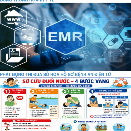
PHÁT ĐỘNG THI ĐUA SỐ HÓA HỒ SƠ BỆNH ÁN ĐIỆN TỬ