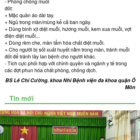
- Phòng chống muỗi
đốt:
+ Mặc quần áo dài tay.
+ Ngủ trong màn/mùng kể cả ban ngày.
+ Dùng bình xịt diệt muỗi, hương muỗi, kem xua muỗi, vợt
điện diệt muỗi...
+ Dùng rèm che, màn tẩm hóa chất diệt muỗi.
+ Cho người bị sốt xuất huyết nằm trong màn, tránh muỗi
đốt để tránh lây lan bệnh cho người khác.
- Tích cực phối hợp với chính quyền và ngành y tế trong
các đợt phun hóa chất phòng, chống dịch.
BS Lê Chí Cường. khoa Nhi Bệnh viện đa khoa quận Ô
Môn
Tin mới