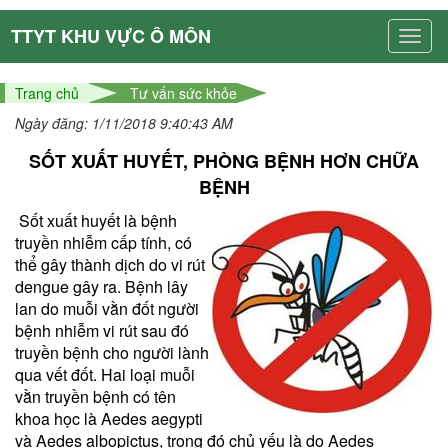
TTYT KHU VỰC Ô MÔN
Trang chủ
Tư vấn sức khỏe
Ngày đăng: 1/11/2018 9:40:43 AM
SỐT XUẤT HUYẾT, PHÒNG BỆNH HƠN CHỮA
BỆNH
Sốt xuất huyết là bệnh
truyền nhiễm cấp tính, có
thể gây thành dịch do vi rút
dengue gây ra. Bệnh lây
lan do muỗi vằn đốt người
bệnh nhiễm vi rút sau đó
truyền bệnh cho người lành
qua vết đốt. Hai loại muỗi
vằn truyền bệnh có tên
khoa học là Aedes aegypti
và Aedes albopictus, trong đó chủ yếu là do Aedes