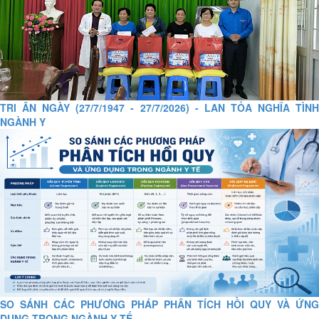
TRI ÂN NGÀY (27/7/1947 - 27/7/2026) - LAN TỎA NGHĨA TÌNH
NGÀNH Y
SO SÁNH CÁC PHƯƠNG PHÁP PHÂN TÍCH HỒI QUY VÀ ỨNG
DỤNG TRONG NGÀNH Y TẾ