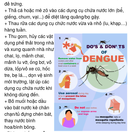
đẻ trứng.
+ Thả cá hoặc mê zô vào các dụng cụ chứa nước lớn (bể,
giếng, chum, vại...) để diệt lăng quăng/bọ gậy.
+ Thau rửa các dụng cụ chức nước vừa và nhỏ (lu, khạp…)
hàng tuần.
+ Thu gom, hủy các vật
dụng phế thải trong nhà
và xung quanh nhà như
chai, lọ, mảnh chai,
mảnh lu vỡ, ống bơ, vỏ
dừa, lốp/vỏ xe cũ, hốc
tre, bẹ lá..., dọn vệ sinh
môi trường, lật úp các
dụng cụ chứa nước khi
không dùng đến.
+ Bỏ muối hoặc dầu
vào bát nước kê chân
chạn/tủ đựng chén bát,
thay nước bình
hoa/bình bông.