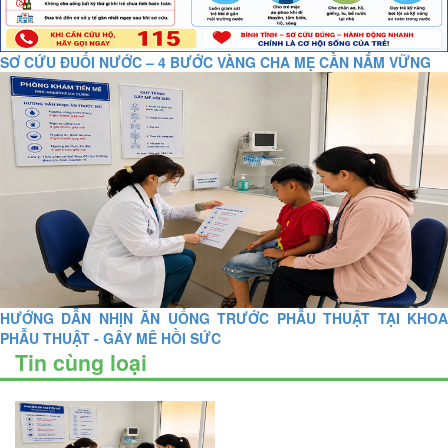
SƠ CỨU ĐUỐI NƯỚC – 4 BƯỚC VÀNG CHA MẸ CẦN NẮM VỮNG
HƯỚNG DẪN NHỊN ĂN UỐNG TRƯỚC PHẪU THUẬT TẠI KHOA
PHẪU THUẬT - GÂY MÊ HỒI SỨC
Tin cùng loại