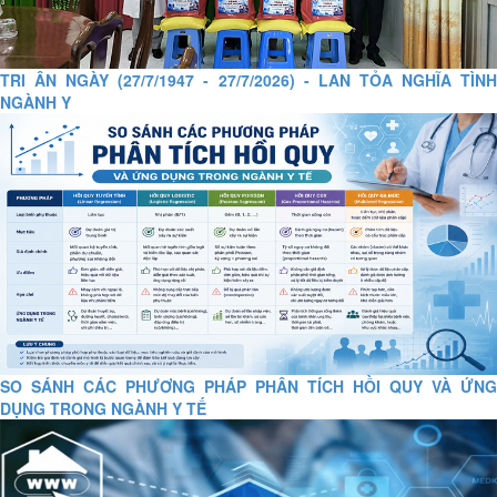
TRI ÂN NGÀY (27/7/1947 - 27/7/2026) - LAN TỎA NGHĨA TÌNH
NGÀNH Y
SO SÁNH CÁC PHƯƠNG PHÁP PHÂN TÍCH HỒI QUY VÀ ỨNG
DỤNG TRONG NGÀNH Y TẾ