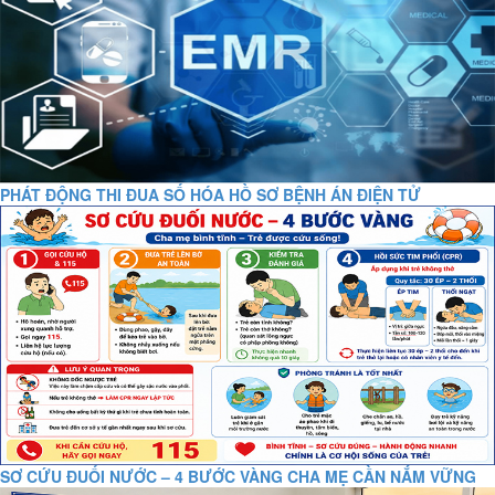
PHÁT ĐỘNG THI ĐUA SỐ HÓA HỒ SƠ BỆNH ÁN ĐIỆN TỬ
SƠ CỨU ĐUỐI NƯỚC – 4 BƯỚC VÀNG CHA MẸ CẦN NẮM VỮNG