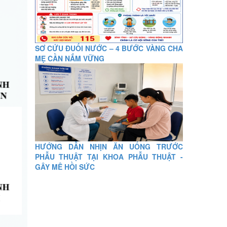
SƠ CỨU ĐUỐI NƯỚC – 4 BƯỚC VÀNG CHA
MẸ CẦN NẮM VỮNG
HƯỚNG DẪN NHỊN ĂN UỐNG TRƯỚC
PHẪU THUẬT TẠI KHOA PHẪU THUẬT -
GÂY MÊ HỒI SỨC