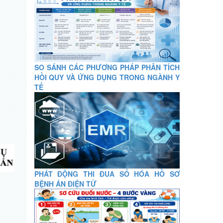
SO SÁNH CÁC PHƯƠNG PHÁP PHÂN TÍCH
HỒI QUY VÀ ỨNG DỤNG TRONG NGÀNH Y
TẾ
PHÁT ĐỘNG THI ĐUA SỐ HÓA HỒ SƠ
BỆNH ÁN ĐIỆN TỬ