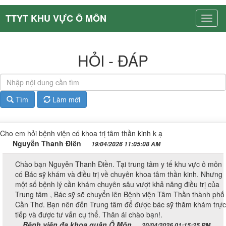
TTYT KHU VỰC Ô MÔN
HỎI - ĐÁP
Tìm
Làm mới
Cho em hỏi bệnh viện có khoa trị tâm thần kinh k ạ
Nguyễn Thanh Điền
19/04/2026 11:05:08 AM
Chào bạn Nguyễn Thanh Điền. Tại trung tâm y tế khu vực ô môn
có Bác sỹ khám và điều trị về chuyên khoa tâm thần kinh. Nhưng
một số bệnh lý cần khám chuyên sâu vượt khả năng điều trị của
Trung tâm , Bác sỹ sẽ chuyển lên Bệnh viện Tâm Thần thành phố
Cần Thơ. Bạn nên đến Trung tâm để được bác sỹ thăm khám trực
tiếp và được tư vấn cụ thể. Thân ái chào bạn!.
Bệnh viện đa khoa quận Ô Môn
20/04/2026 01:15:25 PM