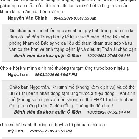
gãi xong các mẫn đỏ nổi lên rồi thì lúc sau sẽ hết là bị gì ạ và cần
khám khoa nào của bệnh viện ạ
Nguyễn Văn Chính
06/03/2026 07:47:33 AM
Xin chào bạn , có nhiều nguyên nhân gây tình trạng mẫn đỏ da.
Bạn có thể đến Trung tâm y tế khu vực ô môn, đăng ký khám
phòng khám có Bác sỹ về da liễu để thăm khám trực tiếp và tư
vấn cụ thể hơn về tình trạng bệnh lý và điều trị.Thân ái chào bạn!.
Bệnh viện đa khoa quận Ô Môn
10/03/2026 07:55:00 AM
Cho e hỏi khi mình sinh mổ thường thì tạm ứng trước bao nhiêu ạ
Ngọc trân
05/03/2026 06:38:57 PM
Chào bạn Ngọc trân, Khi sinh mổ (không kèm dịch vụ) và có thẻ
BHYT thì bệnh nhân đóng tạm ứng trước 3 triệu đồng -. Khi sinh
mổ (không kèm dịch vụ) nếu không có thẻ BHYT thì bệnh nhân
đóng tạm ứng trước 7 triệu đồng. Thông tin đến bạn!
Bệnh viện đa khoa quận Ô Môn
10/03/2026 07:52:44 AM
cho em hỏi sanh thường có bhyt là tri phí bao nhiêu ạ
mỹ linh
25/02/2026 05:45:55 PM