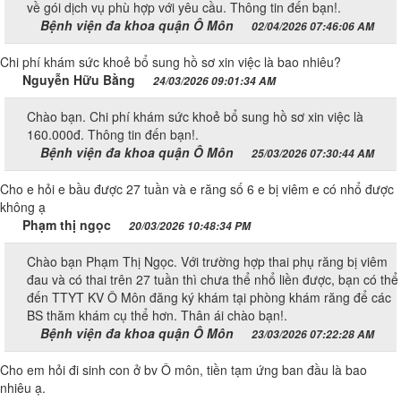
về gói dịch vụ phù hợp với yêu cầu. Thông tin đến bạn!.
Bệnh viện đa khoa quận Ô Môn
02/04/2026 07:46:06 AM
Chi phí khám sức khoẻ bổ sung hồ sơ xin việc là bao nhiêu?
Nguyễn Hữu Bằng
24/03/2026 09:01:34 AM
Chào bạn. Chi phí khám sức khoẻ bổ sung hồ sơ xin việc là
160.000đ. Thông tin đến bạn!.
Bệnh viện đa khoa quận Ô Môn
25/03/2026 07:30:44 AM
Cho e hỏi e bầu được 27 tuần và e răng số 6 e bị viêm e có nhổ được
không ạ
Phạm thị ngọc
20/03/2026 10:48:34 PM
Chào bạn Phạm Thị Ngọc. Với trường hợp thai phụ răng bị viêm
đau và có thai trên 27 tuần thì chưa thể nhổ liền được, bạn có thể
đến TTYT KV Ô Môn đăng ký khám tại phòng khám răng để các
BS thăm khám cụ thể hơn. Thân ái chào bạn!.
Bệnh viện đa khoa quận Ô Môn
23/03/2026 07:22:28 AM
Cho em hỏi đi sinh con ở bv Ô môn, tiền tạm ứng ban đầu là bao
nhiêu ạ.