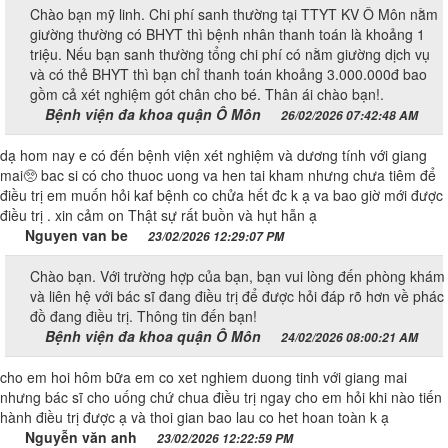
Chào bạn mỹ linh. Chi phí sanh thường tại TTYT KV Ô Môn nằm
giường thường có BHYT thì bệnh nhân thanh toán là khoảng 1
triệu. Nếu bạn sanh thường tổng chi phí có nằm giường dịch vụ
và có thẻ BHYT thì bạn chỉ thanh toán khoảng 3.000.000đ bao
gồm cả xét nghiệm gót chân cho bé. Thân ái chào bạn!.
Bệnh viện đa khoa quận Ô Môn
26/02/2026 07:42:48 AM
dạ hom nay e có đến bệnh viện xét nghiệm và dương tính với giang
mai🥺 bac si có cho thuoc uong va hen tai kham nhưng chưa tiêm để
điều trị em muốn hỏi kaf bệnh co chửa hết đc k ạ va bao giờ mới được
điều trị . xin cảm on Thật sự rất buồn và hụt hẫn ạ
Nguyen van be
23/02/2026 12:29:07 PM
Chào bạn. Với trường hợp của bạn, bạn vui lòng đến phòng khám
và liên hệ với bác sĩ đang điều trị để được hỏi đáp rõ hơn về phác
đồ đang điều trị. Thông tin đến bạn!
Bệnh viện đa khoa quận Ô Môn
24/02/2026 08:00:21 AM
cho em hoi hôm bữa em co xet nghiem duong tinh với giang mai
nhưng bác sĩ cho uống chứ chua điều trị ngay cho em hỏi khi nào tiến
hành điều trị được ạ và thoi gian bao lau co het hoan toàn k ạ
Nguyễn văn anh
23/02/2026 12:22:59 PM