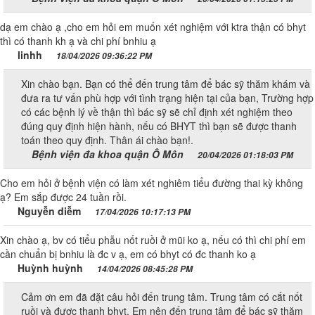
dạ em chào ạ ,cho em hỏi em muốn xét nghiệm với ktra thận có bhyt
thì có thanh kh ạ và chi phí bnhiu ạ
linhh
18/04/2026 09:36:22 PM
Xin chào bạn. Bạn có thể đến trung tâm để bác sỹ thăm khám và
đưa ra tư vấn phù hợp với tình trạng hiện tại của bạn, Trường hợp
có các bệnh lý về thận thì bác sỹ sẽ chỉ định xét nghiệm theo
đúng quy định hiện hành, nếu có BHYT thì bạn sẽ được thanh
toán theo quy định. Thân ái chào bạn!.
Bệnh viện đa khoa quận Ô Môn
20/04/2026 01:18:03 PM
Cho em hỏi ở bệnh viện có làm xét nghiêm tiểu đường thai kỳ không
ạ? Em sắp được 24 tuần rồi.
Nguyễn diễm
17/04/2026 10:17:13 PM
Xin chào ạ, bv có tiểu phẫu nốt ruồi ở mũi ko ạ, nếu có thì chi phí em
cần chuẩn bị bnhiu là đc v ạ, em có bhyt có đc thanh ko ạ
Huỳnh huỳnh
14/04/2026 08:45:28 PM
Cảm ơn em đã đặt câu hỏi đến trung tâm. Trung tâm có cắt nốt
ruồi và được thanh bhyt. Em nên đến trung tâm để bác sỹ thăm