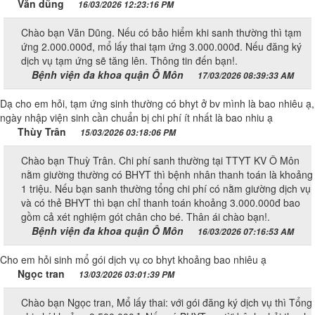
Văn dũng
16/03/2026 12:23:16 PM
Chào bạn Văn Dũng. Nếu có bảo hiểm khi sanh thường thì tạm
ứng 2.000.000đ, mổ lấy thai tạm ứng 3.000.000đ. Nếu đăng ký
dịch vụ tạm ứng sẽ tăng lên. Thông tin đến bạn!.
Bệnh viện đa khoa quận Ô Môn
17/03/2026 08:39:33 AM
Dạ cho em hỏi, tạm ứng sinh thường có bhyt ở bv mình là bao nhiêu ạ,
ngày nhập viện sinh cần chuẩn bị chi phí ít nhất là bao nhiu ạ
Thùy Trân
15/03/2026 03:18:06 PM
Chào bạn Thuỳ Trân. Chi phí sanh thường tại TTYT KV Ô Môn
nằm giường thường có BHYT thì bệnh nhân thanh toán là khoảng
1 triệu. Nếu bạn sanh thường tổng chi phí có nằm giường dịch vụ
và có thẻ BHYT thì bạn chỉ thanh toán khoảng 3.000.000đ bao
gồm cả xét nghiệm gót chân cho bé. Thân ái chào bạn!.
Bệnh viện đa khoa quận Ô Môn
16/03/2026 07:16:53 AM
Cho em hỏi sinh mổ gói dịch vụ co bhyt khoảng bao nhiêu ạ
Ngọc tran
13/03/2026 03:01:39 PM
Chào bạn Ngọc tran, Mổ lấy thai: với gói đăng ký dịch vụ thì Tổng