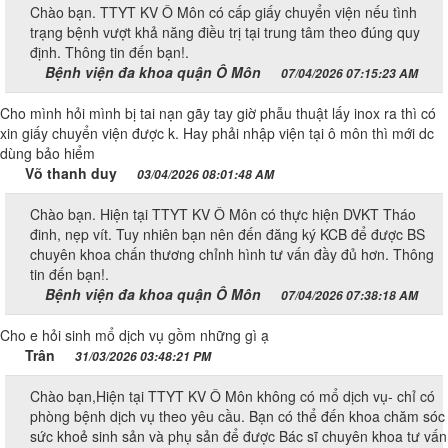
Chào bạn. TTYT KV Ô Môn có cấp giấy chuyển viện nếu tình
trạng bệnh vượt khả năng điều trị tại trung tâm theo đúng quy
định. Thông tin đến bạn!.
Bệnh viện đa khoa quận Ô Môn
07/04/2026 07:15:23 AM
Cho mình hỏi mình bị tai nạn gãy tay giờ phẫu thuật lấy inox ra thì có
xin giấy chuyển viện được k. Hay phải nhập viện tại ô môn thì mới dc
dùng bảo hiểm
Võ thanh duy
03/04/2026 08:01:48 AM
Chào bạn. Hiện tại TTYT KV Ô Môn có thực hiện DVKT Tháo
đinh, nẹp vít. Tuy nhiên bạn nên đến đăng ký KCB để được BS
chuyên khoa chấn thương chỉnh hình tư vấn đầy đủ hơn. Thông
tin đến bạn!.
Bệnh viện đa khoa quận Ô Môn
07/04/2026 07:38:18 AM
Cho e hỏi sinh mổ dịch vụ gồm những gì ạ
Trân
31/03/2026 03:48:21 PM
Chào bạn,Hiện tại TTYT KV Ô Môn không có mổ dịch vụ- chỉ có
phòng bệnh dịch vụ theo yêu cầu. Bạn có thể đến khoa chăm sóc
sức khoẻ sinh sản và phụ sản để được Bác sĩ chuyên khoa tư vấn