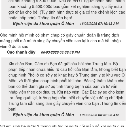
chi phí khoảng 9.500.000đ. Nếu có BHYT người bệnh phải thanh
toán khoảng 5.500.000đ bao gồm xét nghiệm sàng lọc lấy máu
gót chân cho bé, (Tùy tình hình thực tế giá có thể chênh lệch cao
hoặc thấp hơn). Thông tin đến bạn!.
Bệnh viện đa khoa quận Ô Môn
16/03/2026 07:19:43 AM
Cho mình hỏi mình có phim chụp có giấy chuẩn đoán là tràng dịch
màng phổi mà mình xin giấy chuyển viện sao lại k cho mà bắt nhập
viện ở đó là sao
Cao thanh đầy
06/03/2026 03:38:18 PM
Xin chào Bạn, Cám ơn Bạn đã gửi câu hỏi cho Trung tâm. Bộ
phận tiếp nhận chưa hiểu rõ câu hỏi của Bạn lắm, không biết bạn
chụp hình Phổi ở cơ sở y tế khác hay ở Trung tâm y tế khu vực Ô
Môn, và thời gian chụp hình phổi khi nào. Bác sỹ thăm khám cho
bạn có thể đánh giá sơ bộ tình trạng bệnh của bạn và tư vấn
nhập viện theo dõi điều trị. Khi nào viện, Các Bác sỹ sẽ cho kiểm
tra tổng quát lại, trường hợp cần thiết chuyển viện đúng chỉ định
Trung tâm sẵn sàng làm giấy chuyển viện cho bạn .Thông tin đến
bạn!.
Bệnh viện đa khoa quận Ô Môn
10/03/2026 08:32:26 AM
Vợ em sinh bé được 3 tháng nhưng bị ngứa nổi mẫn đỏ khi ngứa quá