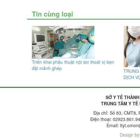
Tin cùng loại
Triển khai phẫu thuật nội soi thoát vị bẹn
đặt mảnh ghép
TRUNG 
DỊCH V
SỞ Y TẾ THÀNH
TRUNG TÂM Y TẾ
Địa chỉ: Số 83, CMT8, 
Điện thoại: 02923.861.9
Email: ttyt.omo
Design b