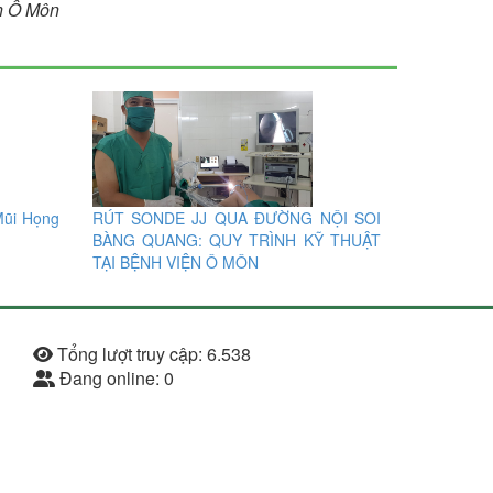
n Ô Môn
 Mũi Họng
RÚT SONDE JJ QUA ĐƯỜNG NỘI SOI
BÀNG QUANG: QUY TRÌNH KỸ THUẬT
TẠI BỆNH VIỆN Ô MÔN
Tổng lượt truy cập:
6.538
Đang online:
0