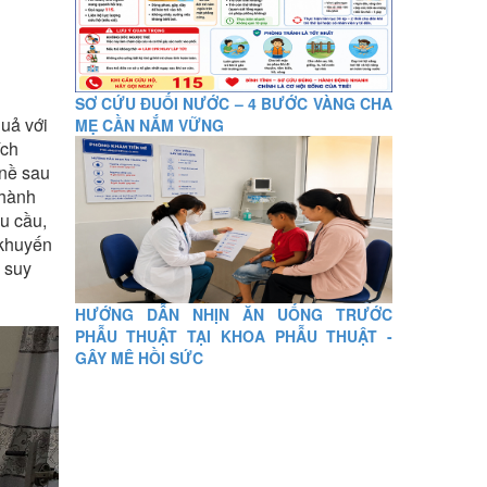
SƠ CỨU ĐUỐI NƯỚC – 4 BƯỚC VÀNG CHA
quả với
MẸ CẦN NẮM VỮNG
ích
 nề sau
thành
ểu cầu,
 khuyến
, suy
HƯỚNG DẪN NHỊN ĂN UỐNG TRƯỚC
PHẪU THUẬT TẠI KHOA PHẪU THUẬT -
GÂY MÊ HỒI SỨC