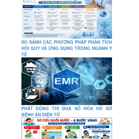
SO SÁNH CÁC PHƯƠNG PHÁP PHÂN TÍCH
HỒI QUY VÀ ỨNG DỤNG TRONG NGÀNH Y
TẾ
PHÁT ĐỘNG THI ĐUA SỐ HÓA HỒ SƠ
BỆNH ÁN ĐIỆN TỬ