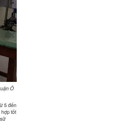
quận Ô
từ 5 đến
 hợp tốt
 sử