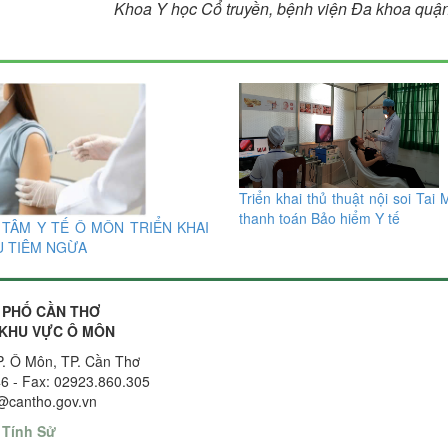
Khoa Y học Cổ truyền, bệnh viện Đa khoa quậ
Triển khai thủ thuật nội soi Tai
thanh toán Bảo hiểm Y tế
TÂM Y TẾ Ô MÔN TRIỂN KHAI
Ụ TIÊM NGỪA
 PHỐ CẦN THƠ
 KHU VỰC Ô MÔN
P. Ô Môn, TP. Cần Thơ
46 - Fax: 02923.860.305
n@cantho.gov.vn
y
Tính Sử