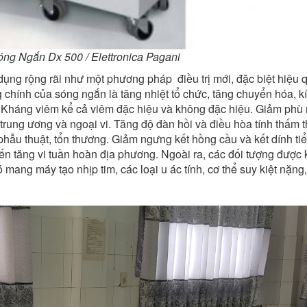
óng Ngắn Dx 500 / Elettronica Pagani
 dụng rộng rãi như một phương pháp điều trị mới, đặc biệt hiệu 
 chính của sóng ngắn là tăng nhiệt tổ chức, tăng chuyển hóa, k
m. Kháng viêm kể cả viêm đặc hiệu và không đặc hiệu. Giảm phù
rung ương và ngoại vi. Tăng độ đàn hồi và điều hòa tính thấm 
phẫu thuật, tổn thương. Giảm ngưng kết hồng cầu và kết dính ti
ến tăng vi tuần hoàn địa phương. Ngoài ra, các đối tượng được
mang máy tạo nhịp tim, các loại u ác tính, cơ thể suy kiệt nặng