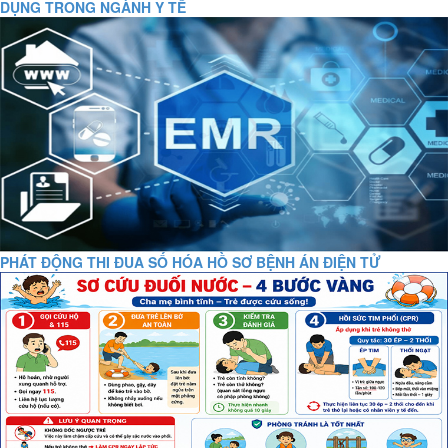
DỤNG TRONG NGÀNH Y TẾ
PHÁT ĐỘNG THI ĐUA SỐ HÓA HỒ SƠ BỆNH ÁN ĐIỆN TỬ