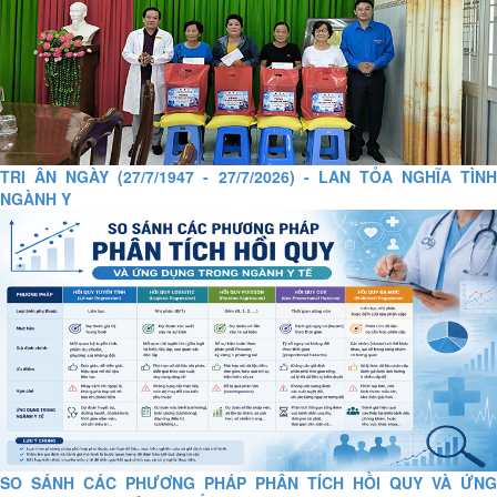
TRI ÂN NGÀY (27/7/1947 - 27/7/2026) - LAN TỎA NGHĨA TÌNH
NGÀNH Y
SO SÁNH CÁC PHƯƠNG PHÁP PHÂN TÍCH HỒI QUY VÀ ỨNG