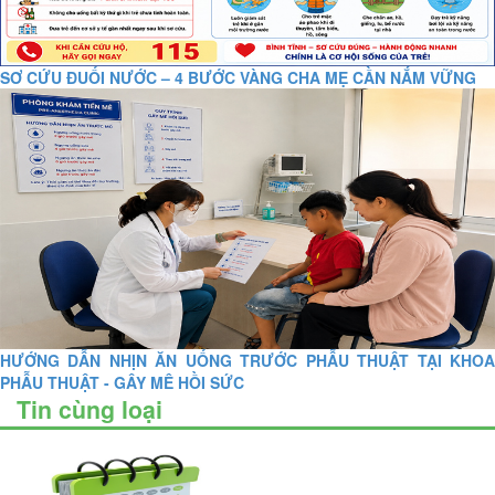
SƠ CỨU ĐUỐI NƯỚC – 4 BƯỚC VÀNG CHA MẸ CẦN NẮM VỮNG
HƯỚNG DẪN NHỊN ĂN UỐNG TRƯỚC PHẪU THUẬT TẠI KHOA
PHẪU THUẬT - GÂY MÊ HỒI SỨC
Tin cùng loại