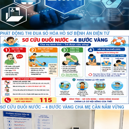
PHÁT ĐỘNG THI ĐUA SỐ HÓA HỒ SƠ BỆNH ÁN ĐIỆN TỬ
SƠ CỨU ĐUỐI NƯỚC – 4 BƯỚC VÀNG CHA MẸ CẦN NẮM VỮNG