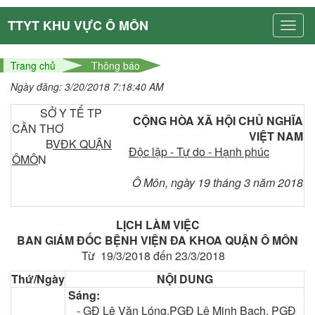
TTYT KHU VỰC Ô MÔN
Trang chủ
Thông báo
Ngày đăng: 3/20/2018 7:18:40 AM
SỞ Y TẾ TP
CỘNG HÒA XÃ HỘI CHỦ NGHĨA
CẦN THƠ
VIỆT NAM
B
VĐK QUẬN
Độc lập - Tự do - Hạnh phúc
ÔMÔ
N
Ô Môn, ngày 19 tháng 3 năm 2018
LỊCH LÀM VIỆC
BAN GIÁM ĐỐC BỆNH VIỆN ĐA KHOA QUẬN Ô MÔN
Từ 19/3/2018 đến 23/3/2018
Thứ/Ngày
NỘI DUNG
Sáng:
-
GĐ Lê Văn Lóng,PGĐ Lê Minh Bạch, PGĐ