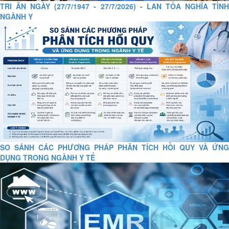
TRI ÂN NGÀY (27/7/1947 - 27/7/2026) - LAN TỎA NGHĨA TÌNH
NGÀNH Y
SO SÁNH CÁC PHƯƠNG PHÁP PHÂN TÍCH HỒI QUY VÀ ỨNG
DỤNG TRONG NGÀNH Y TẾ