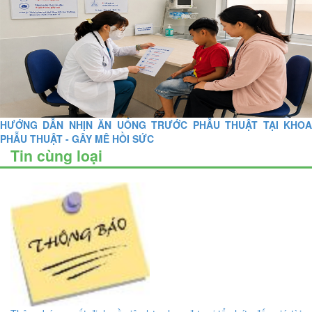
HƯỚNG DẪN NHỊN ĂN UỐNG TRƯỚC PHẪU THUẬT TẠI KHOA
PHẪU THUẬT - GÂY MÊ HỒI SỨC
Tin cùng loại