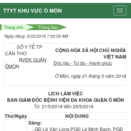
TTYT KHU VỰC Ô MÔN
Trang chủ
Thông báo
Ngày đăng: 5/22/2018 7:30:35 AM
SỞ Y TẾ TP
CỘNG HÒA XÃ HỘI CHỦ NGHĨA
CẦN THƠ
VIỆT NAM
B
VĐK QUẬN
Độc lập - Tự do - Hạnh phúc
ÔMÔ
N
Ô Môn, ngày 21 tháng 5 năm 2018
LỊCH LÀM VIỆC
BAN GIÁM ĐỐC BỆNH VIỆN ĐA KHOA QUẬN Ô MÔN
Từ 21/5/2018 đến 25/5/2018
Thứ/Ngày
NỘI DUNG
Sáng:
-
GĐ Lê Văn Lóng,PGĐ Lê Minh Bạch, PGĐ