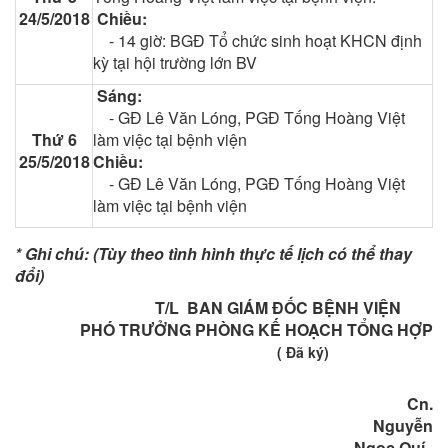
24/5/2018
Chiều:
- 14 giờ: BGĐ Tổ chức sinh hoạt KHCN định
kỳ tại hội trường lớn BV
Sáng:
- GĐ Lê Văn Lóng, PGĐ Tống Hoàng Việt
Thứ 6
làm việc tại bệnh viện
25/5/2018
Chiều:
- GĐ Lê Văn Lóng, PGĐ Tống Hoàng Việt
làm việc tại bệnh viện
* Ghi chú: (Tùy theo tình hình thực tế lịch có thể thay
đổi)
T/L BAN GIÁM ĐỐC BỆNH VIỆN
PHÓ TRƯỞNG PHÒNG KẾ HOẠCH TỔNG HỢP
( Đã ký)
Cn.
Nguyễn
Ngọc Quí