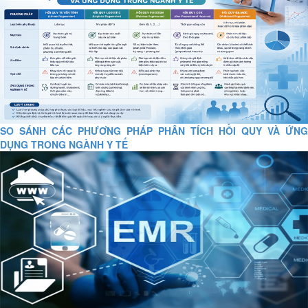
SO SÁNH CÁC PHƯƠNG PHÁP PHÂN TÍCH HỒI QUY VÀ ỨNG
DỤNG TRONG NGÀNH Y TẾ