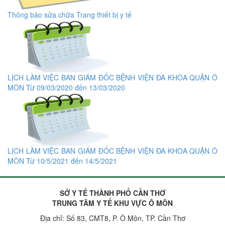
Thông báo sửa chữa Trang thiết bị y tế
LỊCH LÀM VIỆC BAN GIÁM ĐỐC BỆNH VIỆN ĐA KHOA QUẬN Ô
MÔN Từ 09/03/2020 đến 13/03/2020
LỊCH LÀM VIỆC BAN GIÁM ĐỐC BỆNH VIỆN ĐA KHOA QUẬN Ô
MÔN Từ 10/5/2021 đến 14/5/2021
SỞ Y TẾ THÀNH PHỐ CẦN THƠ
TRUNG TÂM Y TẾ KHU VỰC Ô MÔN
Địa chỉ: Số 83, CMT8, P. Ô Môn, TP. Cần Thơ