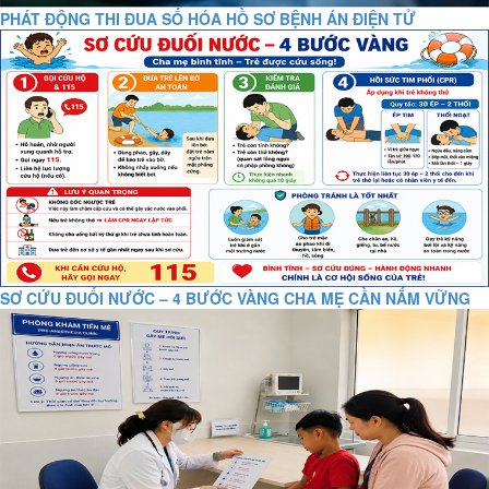
PHÁT ĐỘNG THI ĐUA SỐ HÓA HỒ SƠ BỆNH ÁN ĐIỆN TỬ
SƠ CỨU ĐUỐI NƯỚC – 4 BƯỚC VÀNG CHA MẸ CẦN NẮM VỮNG