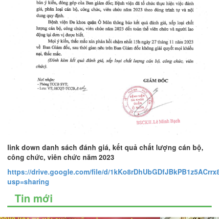
link down danh sách đánh giá, kết quả chất lượng cán bộ,
công chức, viên chức năm 2023
https://drive.google.com/file/d/1kKo8rDhUbGDfJBkPB1z5ACrrx
usp=sharing
Tin mới