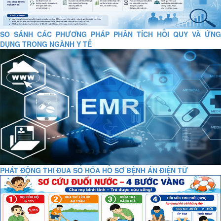
SO SÁNH CÁC PHƯƠNG PHÁP PHÂN TÍCH HỒI QUY VÀ ỨNG
DỤNG TRONG NGÀNH Y TẾ
PHÁT ĐỘNG THI ĐUA SỐ HÓA HỒ SƠ BỆNH ÁN ĐIỆN TỬ