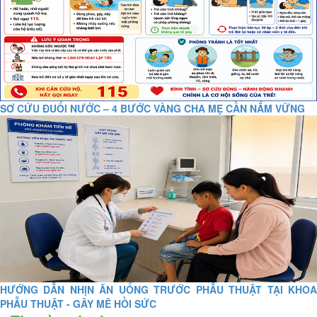
SƠ CỨU ĐUỐI NƯỚC – 4 BƯỚC VÀNG CHA MẸ CẦN NẮM VỮNG
HƯỚNG DẪN NHỊN ĂN UỐNG TRƯỚC PHẪU THUẬT TẠI KHOA
PHẪU THUẬT - GÂY MÊ HỒI SỨC