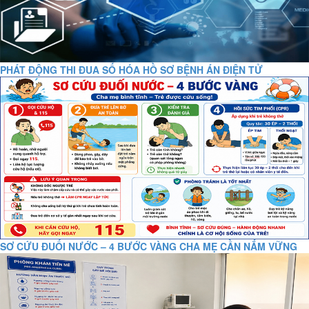
PHÁT ĐỘNG THI ĐUA SỐ HÓA HỒ SƠ BỆNH ÁN ĐIỆN TỬ
SƠ CỨU ĐUỐI NƯỚC – 4 BƯỚC VÀNG CHA MẸ CẦN NẮM VỮNG