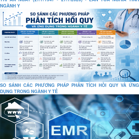
NGÀNH Y
SO SÁNH CÁC PHƯƠNG PHÁP PHÂN TÍCH HỒI QUY VÀ ỨNG
DỤNG TRONG NGÀNH Y TẾ