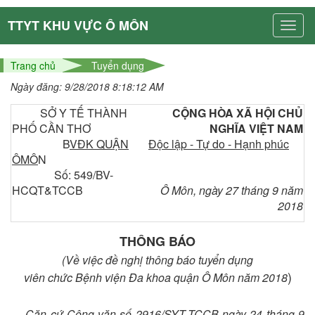
TTYT KHU VỰC Ô MÔN
Trang chủ
Tuyển dụng
Ngày đăng: 9/28/2018 8:18:12 AM
SỞ Y TẾ THÀNH
CỘNG HÒA XÃ HỘI CHỦ
PHỐ CẦN THƠ
NGHĨA VIỆT NAM
B
VĐK QUẬN
Độc lập - Tự do - Hạnh phúc
ÔMÔ
N
Số: 549/BV-
HCQT&TCCB
Ô Môn, ngày 27 tháng 9 năm
2018
THÔNG BÁO
(Về việc đề nghị thông báo tuyển dụng
)
viên chức Bệnh viện Đa khoa quận Ô Môn năm 2018
Căn cứ Công văn số 2916/SYT-TCCB ngày 24 tháng 9