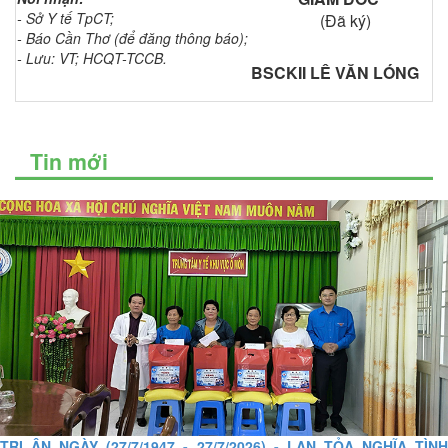
- Sở Y tế TpCT;
(Đã ký)
- Báo Cần Thơ (để đăng thông báo);
- Lưu: VT; HCQT-TCCB.
BSCKII LÊ VĂN LÓNG
Tin mới
TRI ÂN NGÀY (27/7/1947 - 27/7/2026) - LAN TỎA NGHĨA TÌNH