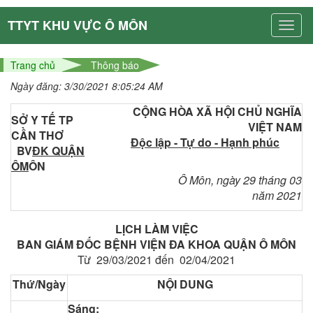
TTYT KHU VỰC Ô MÔN
Trang chủ
Thông báo
Ngày đăng: 3/30/2021 8:05:24 AM
CỘNG HÒA XÃ HỘI CHỦ NGHĨA
SỞ Y TẾ TP
VIỆT NAM
CẦN THƠ
Độc lập - Tự do - Hạnh phúc
BV
ĐK QUẬN
ÔM
ÔN
Ô Môn, ngày 29 tháng 03
năm 2021
LỊCH LÀM VIỆC
BAN GIÁM ĐỐC BỆNH VIỆN ĐA KHOA QUẬN Ô MÔN
Từ 29/03/2021 đến 02/04/2021
Thứ/Ngày
NỘI DUNG
Sáng: