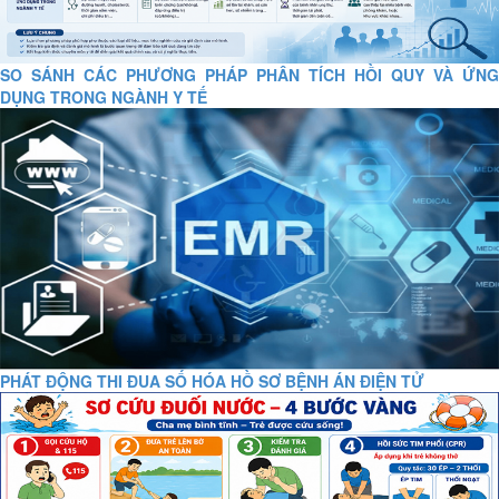
SO SÁNH CÁC PHƯƠNG PHÁP PHÂN TÍCH HỒI QUY VÀ ỨNG
DỤNG TRONG NGÀNH Y TẾ
PHÁT ĐỘNG THI ĐUA SỐ HÓA HỒ SƠ BỆNH ÁN ĐIỆN TỬ