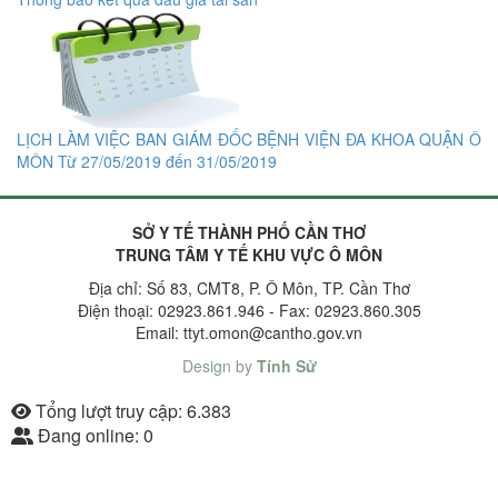
LỊCH LÀM VIỆC BAN GIÁM ĐỐC BỆNH VIỆN ĐA KHOA QUẬN Ô
MÔN Từ 27/05/2019 đến 31/05/2019
SỞ Y TẾ THÀNH PHỐ CẦN THƠ
TRUNG TÂM Y TẾ KHU VỰC Ô MÔN
Địa chỉ: Số 83, CMT8, P. Ô Môn, TP. Cần Thơ
Điện thoại: 02923.861.946 - Fax: 02923.860.305
Email: ttyt.omon@cantho.gov.vn
Design by
Tính Sử
Tổng lượt truy cập:
6.383
Đang online:
0