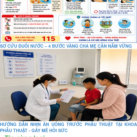
SƠ CỨU ĐUỐI NƯỚC – 4 BƯỚC VÀNG CHA MẸ CẦN NẮM VỮNG
HƯỚNG DẪN NHỊN ĂN UỐNG TRƯỚC PHẪU THUẬT TẠI KHOA
PHẪU THUẬT - GÂY MÊ HỒI SỨC